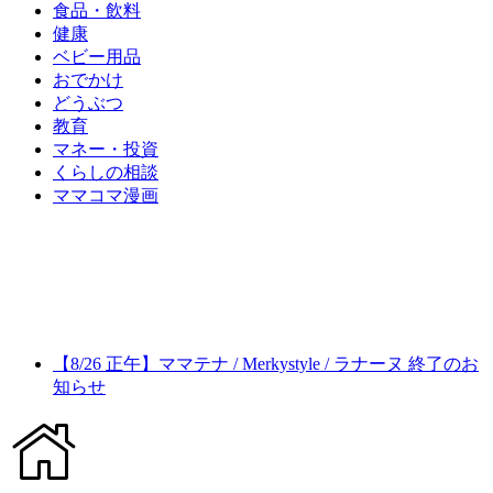
食品・飲料
健康
ベビー用品
おでかけ
どうぶつ
教育
マネー・投資
くらしの相談
ママコマ漫画
【8/26 正午】ママテナ / Merkystyle / ラナーヌ 終了のお
知らせ