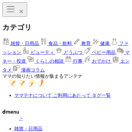
カテゴリ
雑貨・日用品
食品・飲料
教育
健康
ファ
ッション
ビューティ
どうぶつ
ベビー用品
マ
ネー・投資
くらしの相談
行事
おでかけ
エン
タメ
漫画コラム
ママの知りたい情報が集まるアンテナ
ママテナについて
ご利用にあたって
タグ一覧
>
雑貨・日用品