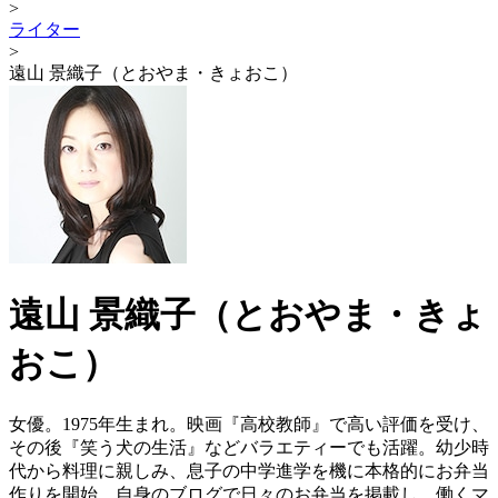
>
ライター
>
遠山 景織子（とおやま・きょおこ）
遠山 景織子（とおやま・きょ
おこ）
女優。1975年生まれ。映画『高校教師』で高い評価を受け、
その後『笑う犬の生活』などバラエティーでも活躍。幼少時
代から料理に親しみ、息子の中学進学を機に本格的にお弁当
作りを開始。自身のブログで日々のお弁当を掲載し、働くマ