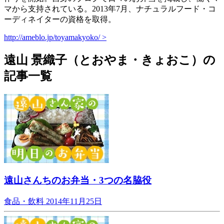
マから支持されている。2013年7月、ナチュラルフード・コ
ーディネイターの資格を取得。
http://ameblo.jp/toyamakyoko/ >
遠山 景織子（とおやま・きょおこ）の
記事一覧
遠山さんちのお弁当・3つの名脇役
食品・飲料
2014年11月25日