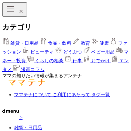
カテゴリ
雑貨・日用品
食品・飲料
教育
健康
ファ
ッション
ビューティ
どうぶつ
ベビー用品
マ
ネー・投資
くらしの相談
行事
おでかけ
エン
タメ
漫画コラム
ママの知りたい情報が集まるアンテナ
ママテナについて
ご利用にあたって
タグ一覧
>
雑貨・日用品