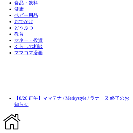
食品・飲料
健康
ベビー用品
おでかけ
どうぶつ
教育
マネー・投資
くらしの相談
ママコマ漫画
【8/26 正午】ママテナ / Merkystyle / ラナーヌ 終了のお
知らせ