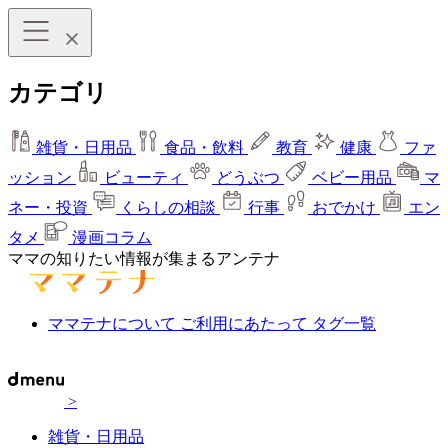
カテゴリ
雑貨・日用品
食品・飲料
教育
健康
ファ
ッション
ビューティ
どうぶつ
ベビー用品
マ
ネー・投資
くらしの相談
行事
おでかけ
エン
タメ
漫画コラム
ママの知りたい情報が集まるアンテナ
ママテナについて
ご利用にあたって
タグ一覧
>
雑貨・日用品