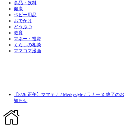
食品・飲料
健康
ベビー用品
おでかけ
どうぶつ
教育
マネー・投資
くらしの相談
ママコマ漫画
【8/26 正午】ママテナ / Merkystyle / ラナーヌ 終了のお
知らせ