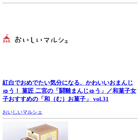
紅白でおめでたい気分になる、かわいいおまんじ
ゅう！ 菓匠 二宮の「鬪雞まんじゅう」／和菓子女
子おすすめの「和（む）お菓子」 vol.31
おいしいマルシェ