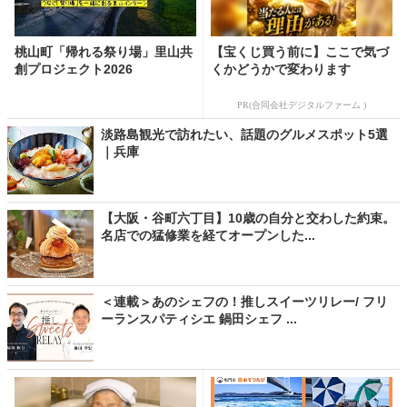
桃山町「帰れる祭り場」里山共
【宝くじ買う前に】ここで気づ
創プロジェクト2026
くかどうかで変わります
PR(合同会社デジタルファーム )
淡路島観光で訪れたい、話題のグルメスポット5選
｜兵庫
【大阪・谷町六丁目】10歳の自分と交わした約束。
名店での猛修業を経てオープンした...
＜連載＞あのシェフの！推しスイーツリレー/ フリ
ーランスパティシエ 鍋田シェフ ...