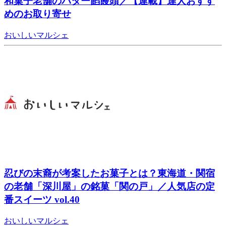
和菓子老舗のバター餡饅頭／【連載】達人おすす
めのお取り寄せ
おいしいマルシェ
忍びの末裔が考案したお菓子とは？東海道・関宿
の老舗「深川屋」の銘菓「関の戸」／人気店の定
番スイーツ vol.40
おいしいマルシェ