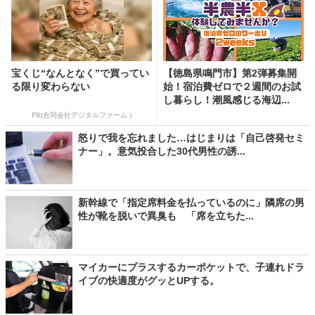
宝くじ“なんとなく”で買ってい
【徳島県鳴門市】第2弾募集開
る限り変わらない
始！宿泊費ゼロで２週間のお試
し暮らし！潮風感じる海辺...
PR(合同会社デジタルファーム )
怒りで我を忘れました…はじまりは「自己啓発セミ
ナー」。意気投合した30代男性の誘...
新幹線で「指定席料金を払っているのに」隣席の男
性が靴を脱いで異臭も 「席を立ちた...
マイカーにプラスするカーポケットで、子連れドラ
イブの快適度がグッとUPする。