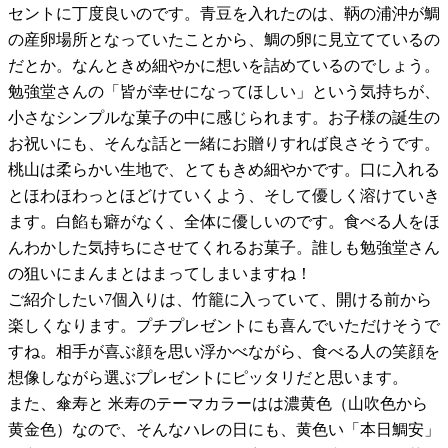
セントに丁度良いのです。青豆を入れたのは、鞆の浦沖が鯛
の産卵場所となっていたことから、鯛の卵に見立てているの
だとか。なんときめ細やかに想いを詰めているのでしょう。
勉強堂さんの「皆が幸せになってほしい」という気持ちが、
小さなシンプルな菓子の中に感じられます。お子様の誕生の
お祝いにも、そんな話と一緒にお贈りすれば良さそうです。
桃山は柔らかい生地で、とてもきめ細やかです。口に入れる
とほわほわっとほどけていくよう、そして優しく溶けていき
ます。白餡も癖がなく、全体に優しいのです。食べる人をほ
んわかした気持ちにさせてくれるお菓子。誰しも勉強堂さん
の狙いにまんまとはまってしまいますね！
ご紹介したい7個入りは、竹籠に入っていて、開ける前から
楽しくなります。プチプレゼントにも喜んでいただけそうで
すね。相手が喜ぶ顔を思い浮かべながら、食べる人の笑顔を
想像しながら選ぶプレゼントにピッタリだと思います。
また、傘寿と 米寿のテーマカラーはは濃黄色（山吹色から
黄金色）なので、そんなハレの日にも、黄色い「本日鯛安」