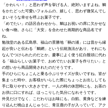
「かわいい！」と思わず声を挙げる人、絶対いますよね。鯛
をかたどった可愛いフォルムの、嬉しく、思わず微笑んでし
まいそうな幸せを呼ぶお菓子です。
「めでたい」の語呂合わせから、鯛はお祝いの席に欠かせな
い食べ物。さらに「大安」を合わせた画期的な商品名です
ね。
勉強堂のある広島県、福山の景勝地「鞆の浦」には昔から縁
起が良いと伝わる「鯛網」という伝統漁法があり、それにち
なんでつけられたのだとか。慶事によく使う紅白饅頭に代わ
る「福山らしいお菓子で、おめでたいお菓子を作りたい」と
の想いから商品開発されたのだそうです。
手のひらにちょこんと乗る小ぶりサイズが良いですね。皆が
集まった時や、お客様がいらした際にちょっとお出ししても
手に取りやすい大きさです。一人の時の休憩時にも、お茶の
お供に口にすれば、ほっこりした気分になれそうです。
外見だけでなく、こだわりはお味にも。白餡、黄身などを練
り込んだ桃山まんじゅうに、青豆鹿の子が入っていて、アク