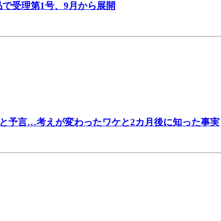
品で受理第1号、9月から展開
」と予言…考えが変わったワケと2カ月後に知った事実