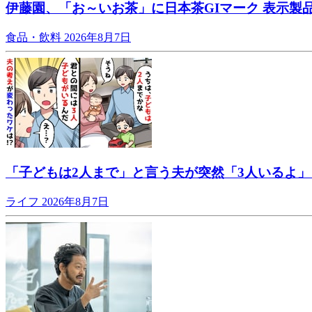
伊藤園、「お～いお茶」に日本茶GIマーク 表示製
食品・飲料
2026年8月7日
「子どもは2人まで」と言う夫が突然「3人いるよ
ライフ
2026年8月7日