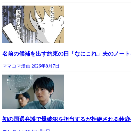
名前の候補を出す約束の日「なにこれ」夫のノート
ママコマ漫画
2026年8月7日
初の国選弁護で爆破犯を担当するが拒絶される鈴鹿