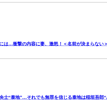
には…衝撃の内容に妻、激怒！＜名前が決まらない
央士“泰地”…それでも無罪を信じる泰地は稲垣吾郎“