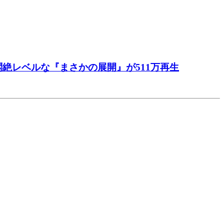
絶レベルな『まさかの展開』が511万再生