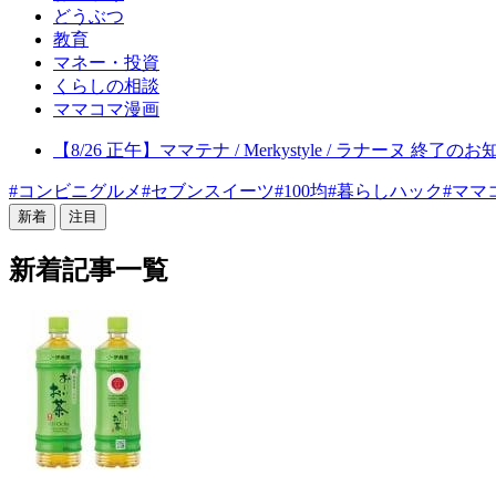
どうぶつ
教育
マネー・投資
くらしの相談
ママコマ漫画
【8/26 正午】ママテナ / Merkystyle / ラナーヌ 終了の
#
コンビニグルメ
#
セブンスイーツ
#
100均
#
暮らしハック
#
ママ
新着
注目
新着記事一覧