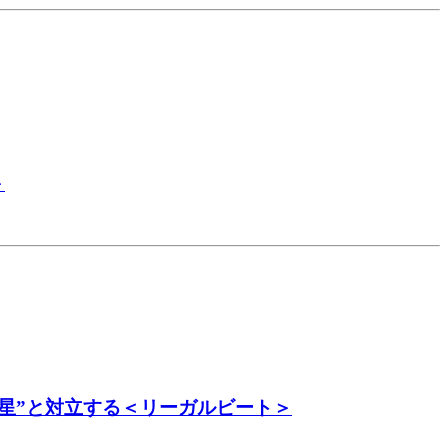
＞
星”と対立する＜リーガルビート＞