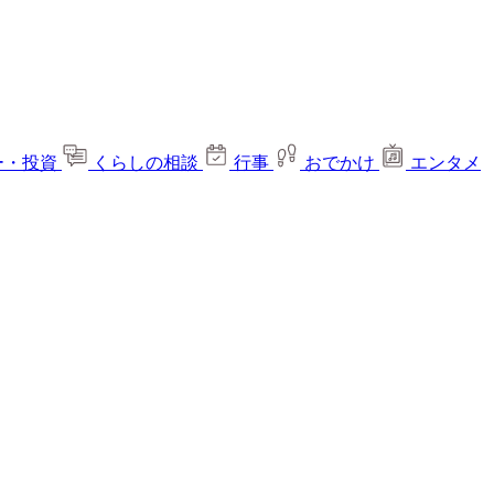
ー・投資
くらしの相談
行事
おでかけ
エンタメ