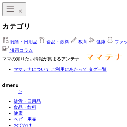
カテゴリ
雑貨・日用品
食品・飲料
教育
健康
ファ
漫画コラム
ママの知りたい情報が集まるアンテナ
ママテナについて
ご利用にあたって
タグ一覧
>
雑貨・日用品
食品・飲料
健康
ベビー用品
おでかけ