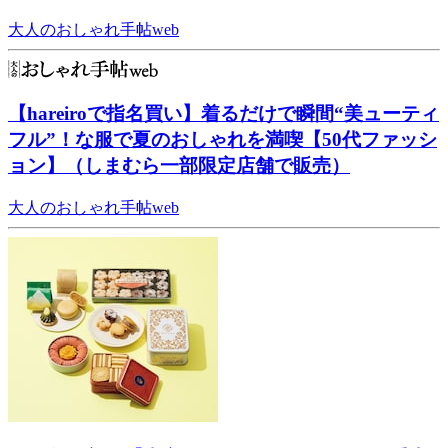
大人のおしゃれ手帖web
【hareiroで指名買い】着るだけで瞬間“美ューティ
フル”！な服で夏のおしゃれを満喫【50代ファッシ
ョン】（しまむら一部限定店舗で販売）
大人のおしゃれ手帖web