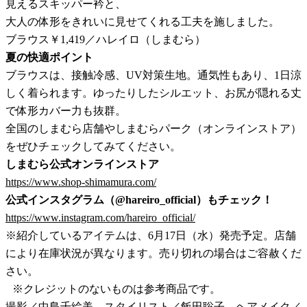
見えるスキッパー衿と、
大人の体形をきれいに見せてくれる工夫を施しました。
ブラウス￥1,419／ハレイロ（しまむら）
夏の快適ポイント
ブラウスは、接触冷感、UV対策生地
。通気性もあり、1日涼
しく着られます。ゆったりしたシルエット、お尻が隠れる丈
で体形カバー力も抜群。
全国のしまむら店舗やしまむらパーク（オンラインストア）
をぜひチェックしてみてください。
しまむら公式オンラインストア
https://www.shop-shimamura.com/
公式インスタグラム（@hareiro_official）もチェック！
https://www.instagram.com/hareiro_official/
※紹介しているアイテムは、6月17日（水）発売予定。店舗
により在庫状況が異なります。売り切れの場合はご容赦くだ
さい。
※クレジットのないものは参考商品です。
撮影／中島千絵美 スタイリスト／飯田聡子 ヘアメイク／