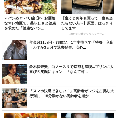
＜パンめぐ パリ編 ③＞ お洒落
【宝くじ何年も買って一度も当
なマレ地区で、美味しさと健康
たらない人へ】原因、はっきり
を求めた「健康なパン...
してます
PR(合同会社デジタルファーム )
年金月11万円・78歳父、1年半待ちで「特養」入所
→わずか3ヵ月で退去勧告。安心...
鈴木保奈美、白ノースリで京都を満喫...プリンに大
喜びの笑顔にキュン 「なんて可...
「スマホ決済できない！」高齢者がレジを占拠し大
行列に…15分動かない高齢者を退か...