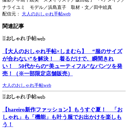
ナライユミ モデル／浜島直子 取材・文／田中絵真
配信元：
大人のおしゃれ手帖web
関連記事
【大人のおしゃれ手帖×しまむら】 “服のサイズ
が合わない”を解決！ 着るだけで、瞬間きれ
い！ 50代からの“美ューティフル”なパンツを発
売！（※一部限定店舗販売）
大人のおしゃれ手帖web
【hareiro新作ファッション】もうすぐ夏！ 「お
しゃれ」も「機能」も叶う服でお出かけを楽しも
う！