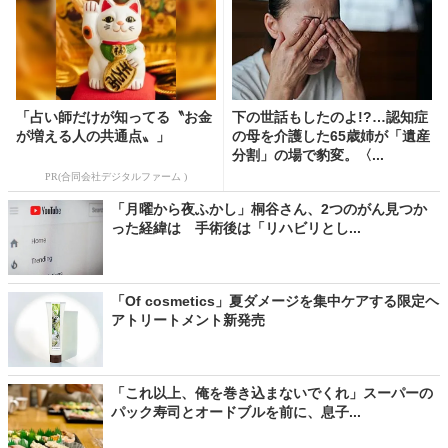
「占い師だけが知ってる〝お金
下の世話もしたのよ!?…認知症
が増える人の共通点〟」
の母を介護した65歳姉が「遺産
分割」の場で豹変。〈...
PR(合同会社デジタルファーム )
「月曜から夜ふかし」桐谷さん、2つのがん見つか
った経緯は 手術後は「リハビリとし...
「Of cosmetics」夏ダメージを集中ケアする限定ヘ
アトリートメント新発売
「これ以上、俺を巻き込まないでくれ」スーパーの
パック寿司とオードブルを前に、息子...