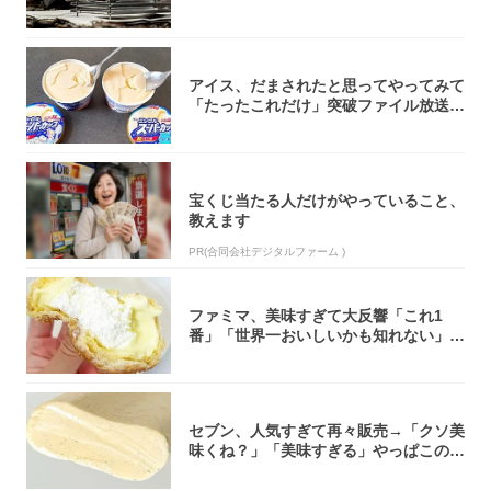
焚き火台
アイス、だまされたと思ってやってみて
「たったこれだけ」突破ファイル放送で
大注目！...
宝くじ当たる人だけがやっていること、
教えます
PR(合同会社デジタルファーム )
ファミマ、美味すぎて大反響「これ1
番」「世界一おいしいかも知れない」
「飲めそう」
セブン、人気すぎて再々販売→「クソ美
味くね？」「美味すぎる」やっぱこのク
オリティ...