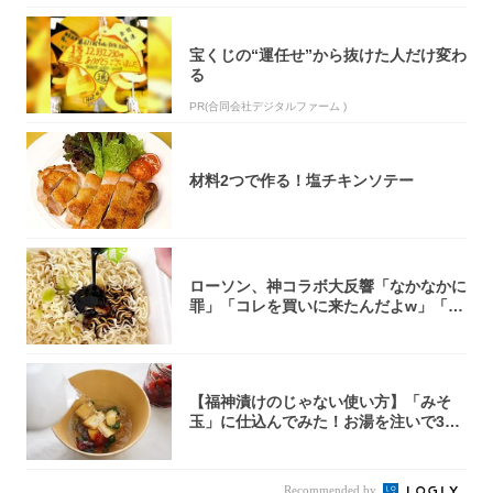
宝くじの“運任せ”から抜けた人だけ変わ
る
PR(合同会社デジタルファーム )
材料2つで作る！塩チキンソテー
ローソン、神コラボ大反響「なかなかに
罪」「コレを買いに来たんだよw」「３
件まわっ...
【福神漬けのじゃない使い方】「みそ
玉」に仕込んでみた！お湯を注いで30
秒で…朝の...
Recommended by