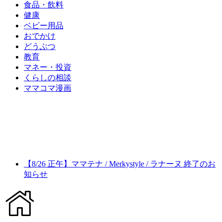
食品・飲料
健康
ベビー用品
おでかけ
どうぶつ
教育
マネー・投資
くらしの相談
ママコマ漫画
【8/26 正午】ママテナ / Merkystyle / ラナーヌ 終了のお
知らせ