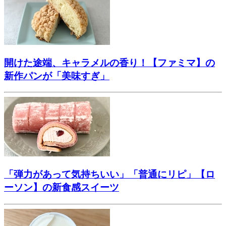
開けた途端、キャラメルの香り！【ファミマ】の
新作パンが「美味すぎ」
「弾力があって気持ちいい」「普通にリピ」【ロ
ーソン】の新食感スイーツ