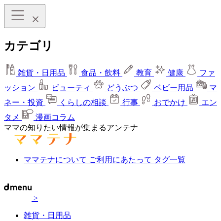
カテゴリ
雑貨・日用品
食品・飲料
教育
健康
ファ
ッション
ビューティ
どうぶつ
ベビー用品
マ
ネー・投資
くらしの相談
行事
おでかけ
エン
タメ
漫画コラム
ママの知りたい情報が集まるアンテナ
ママテナについて
ご利用にあたって
タグ一覧
>
雑貨・日用品