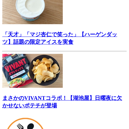
「天才」「マジ杏仁で笑った」【ハーゲンダッ
ツ】話題の限定アイスを実食
まさかのVIVANTコラボ！【湖池屋】日曜夜に欠
かせないポテチが登場