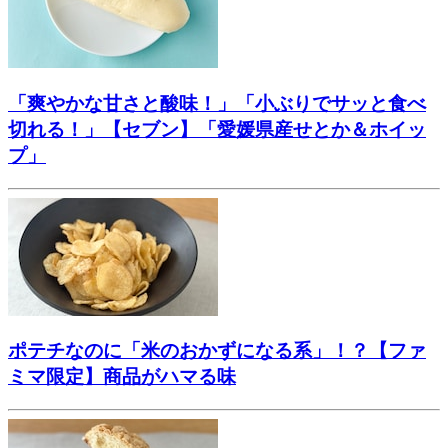
「爽やかな甘さと酸味！」「小ぶりでサッと食べ
切れる！」【セブン】「愛媛県産せとか＆ホイッ
プ」
ポテチなのに「米のおかずになる系」！？【ファ
ミマ限定】商品がハマる味