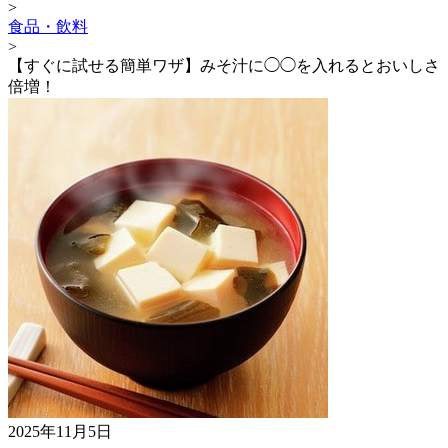
>
食品・飲料
>
【すぐに試せる簡単ワザ】みそ汁に◯◯を入れるとおいしさ
倍増！
2025年11月5日