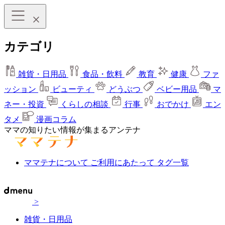
カテゴリ
雑貨・日用品
食品・飲料
教育
健康
ファ
ッション
ビューティ
どうぶつ
ベビー用品
マ
ネー・投資
くらしの相談
行事
おでかけ
エン
タメ
漫画コラム
ママの知りたい情報が集まるアンテナ
ママテナについて
ご利用にあたって
タグ一覧
>
雑貨・日用品