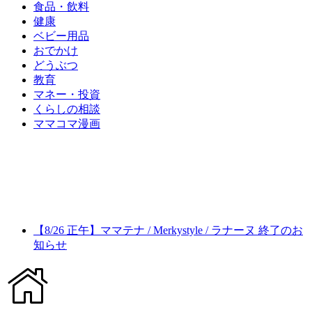
食品・飲料
健康
ベビー用品
おでかけ
どうぶつ
教育
マネー・投資
くらしの相談
ママコマ漫画
【8/26 正午】ママテナ / Merkystyle / ラナーヌ 終了のお
知らせ