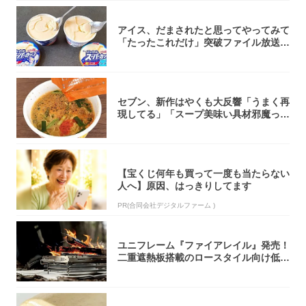
アイス、だまされたと思ってやってみて
「たったこれだけ」突破ファイル放送で
大注目！...
セブン、新作はやくも大反響「うまく再
現してる」「スープ美味い具材邪魔って
くらい美...
【宝くじ何年も買って一度も当たらない
人へ】原因、はっきりしてます
PR(合同会社デジタルファーム )
ユニフレーム『ファイアレイル』発売！
二重遮熱板搭載のロースタイル向け低型
焚き火台