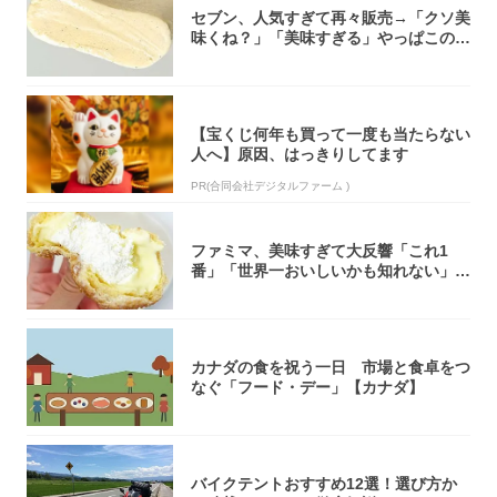
セブン、人気すぎて再々販売→「クソ美
味くね？」「美味すぎる」やっぱこのク
オリティ...
【宝くじ何年も買って一度も当たらない
人へ】原因、はっきりしてます
PR(合同会社デジタルファーム )
ファミマ、美味すぎて大反響「これ1
番」「世界一おいしいかも知れない」
「飲めそう」
カナダの食を祝う一日 市場と食卓をつ
なぐ「フード・デー」【カナダ】
バイクテントおすすめ12選！選び方か