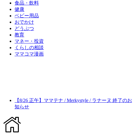
食品・飲料
健康
ベビー用品
おでかけ
どうぶつ
教育
マネー・投資
くらしの相談
ママコマ漫画
【8/26 正午】ママテナ / Merkystyle / ラナーヌ 終了のお
知らせ