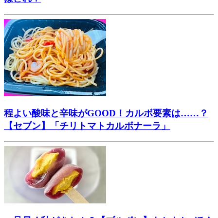
程よい酸味と辛味がGOOD！カルボ要素は……？
【セブン】「チリトマトカルボナーラ」