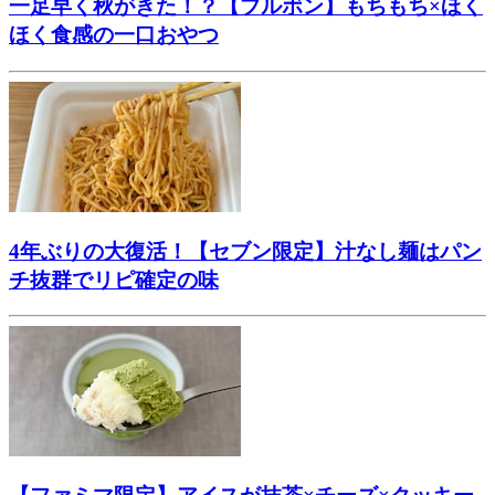
一足早く秋がきた！？【ブルボン】もちもち×ほく
ほく食感の一口おやつ
4年ぶりの大復活！【セブン限定】汁なし麺はパン
チ抜群でリピ確定の味