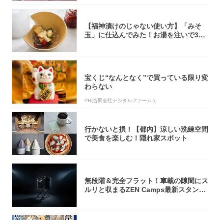
【福神漬けのじゃない使い方】「みそ
玉」に仕込んでみた！お湯を注いで30
秒で…朝の...
宝くじ“なんとなく”で買っている限り変
わらない
PR(合同会社デジタルファーム )
行かないと損！【都内】涼しい洗練空間
で美食を楽しむ！隠れ家スポット
無段階＆完全フラット！車載の隙間にス
ルリと収まるZEN Camps最新スタンド
が...