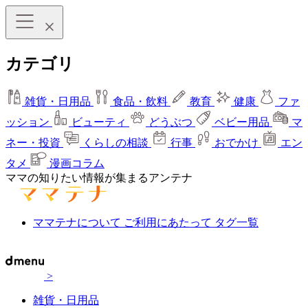
カテゴリ
雑貨・日用品
食品・飲料
教育
健康
ファ
ッション
ビューティ
どうぶつ
ベビー用品
マ
ネー・投資
くらしの相談
行事
おでかけ
エン
タメ
漫画コラム
ママの知りたい情報が集まるアンテナ
ママテナについて
ご利用にあたって
タグ一覧
>
雑貨・日用品