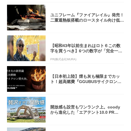
ユニフレーム『ファイアレイル』発売！
二重遮熱板搭載のロースタイル向け低型
焚き火台
【昭和43年以前生まれはロト６この数
字を買うべき】6つの数字が「完全一
致」する方...
PR(株式会社MURA)
【日本初上陸】煙も灰も極限までカッ
ト！超高燃費『GGUBUSサイクロン焚
火台』が...
開放感も設営もワンランク上。coody
から進化した「エアテント10.0 PR
O」...