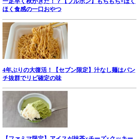
一足早く秋がきた！？【ブルボン】もちもち×ほく
ほく食感の一口おやつ
4年ぶりの大復活！【セブン限定】汁なし麺はパン
チ抜群でリピ確定の味
【ファミマ限定】アイスが抹茶×チーズ×クッキー