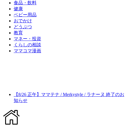
食品・飲料
健康
ベビー用品
おでかけ
どうぶつ
教育
マネー・投資
くらしの相談
ママコマ漫画
【8/26 正午】ママテナ / Merkystyle / ラナーヌ 終了のお
知らせ