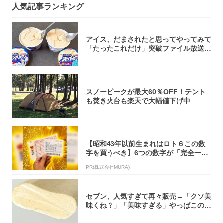
人気記事ランキング
アイス、だまされたと思ってやってみて
「たったこれだけ」突破ファイル放送で
大注目！...
スノーピークが最大60％OFF！テント
も焚き火台も楽天で大幅値下げ中
【昭和43年以前生まれはロト６この数
字を買うべき】6つの数字が「完全一
致」する方...
PR(株式会社MURA)
セブン、人気すぎて再々販売→「クソ美
味くね？」「美味すぎる」やっぱこのク
オリティ...