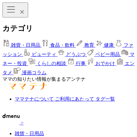
カテゴリ
雑貨・日用品
食品・飲料
教育
健康
ファ
ッション
ビューティ
どうぶつ
ベビー用品
マ
ネー・投資
くらしの相談
行事
おでかけ
エン
タメ
漫画コラム
ママの知りたい情報が集まるアンテナ
ママテナについて
ご利用にあたって
タグ一覧
>
雑貨・日用品