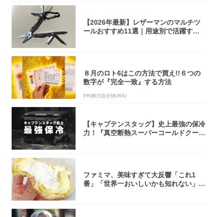
【2026年最新】レザーマンのマルチツ
ールおすすめ11選｜用途別で活躍する
モデル...
８月のロト6はこの方法で買え!!６つの
数字が『完全一致』する方法
PR(株式会社MURA)
【キャプテンスタッグ】史上最強の保冷
力！『真空断熱スーパーコールドクーラ
ーボック...
ファミマ、美味すぎて大反響「これ1
番」「世界一おいしいかも知れない」
「飲めそう」