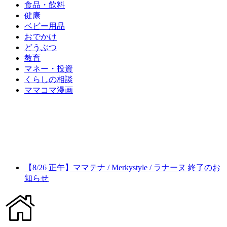
食品・飲料
健康
ベビー用品
おでかけ
どうぶつ
教育
マネー・投資
くらしの相談
ママコマ漫画
【8/26 正午】ママテナ / Merkystyle / ラナーヌ 終了のお
知らせ