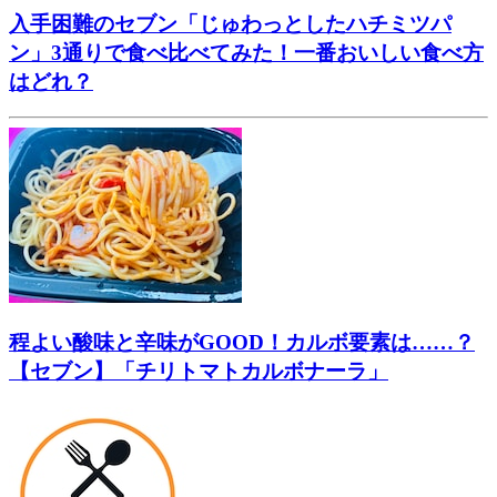
入手困難のセブン「じゅわっとしたハチミツパ
ン」3通りで食べ比べてみた！一番おいしい食べ方
はどれ？
程よい酸味と辛味がGOOD！カルボ要素は……？
【セブン】「チリトマトカルボナーラ」