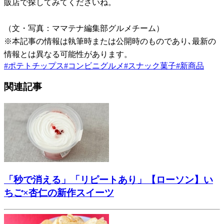
販店で探してみてくださいね。
（文・写真：ママテナ編集部グルメチーム）
※本記事の情報は執筆時または公開時のものであり､最新の
情報とは異なる可能性があります。
#
ポテトチップス
#
コンビニグルメ
#
スナック菓子
#
新商品
関連記事
「秒で消える」「リピートあり」【ローソン】い
ちご×杏仁の新作スイーツ