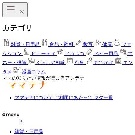
カテゴリ
雑貨・日用品
食品・飲料
教育
健康
ファ
ッション
ビューティ
どうぶつ
ベビー用品
マ
ネー・投資
くらしの相談
行事
おでかけ
エン
タメ
漫画コラム
ママの知りたい情報が集まるアンテナ
ママテナについて
ご利用にあたって
タグ一覧
>
雑貨・日用品