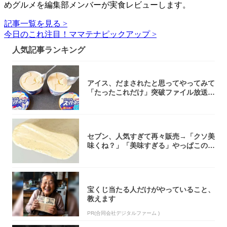
めグルメを編集部メンバーが実食レビューします。
記事一覧を見る >
今日のこれ注目！ママテナピックアップ >
人気記事ランキング
アイス、だまされたと思ってやってみて
「たったこれだけ」突破ファイル放送で
大注目！...
セブン、人気すぎて再々販売→「クソ美
味くね？」「美味すぎる」やっぱこのク
オリティ...
宝くじ当たる人だけがやっていること、
教えます
PR(合同会社デジタルファーム )