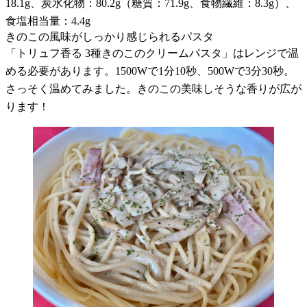
18.1g、炭水化物：80.2g（糖質：71.9g、食物繊維：8.3g）、
食塩相当量：4.4g
きのこの風味がしっかり感じられるパスタ
「トリュフ香る 3種きのこのクリームパスタ」はレンジで温
める必要があります。1500Wで1分10秒、500Wで3分30秒。
さっそく温めてみました。きのこの美味しそうな香りが広が
ります！