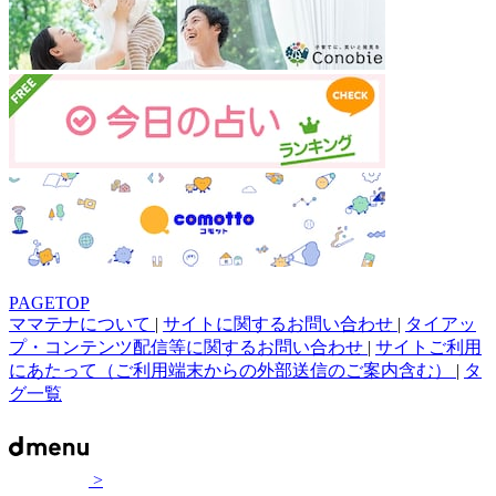
PAGETOP
ママテナについて
|
サイトに関するお問い合わせ
|
タイアッ
プ・コンテンツ配信等に関するお問い合わせ
|
サイトご利用
にあたって（ご利用端末からの外部送信のご案内含む）
|
タ
グ一覧
>