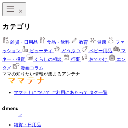
カテゴリ
雑貨・日用品
食品・飲料
教育
健康
ファ
ッション
ビューティ
どうぶつ
ベビー用品
マ
ネー・投資
くらしの相談
行事
おでかけ
エン
タメ
漫画コラム
ママの知りたい情報が集まるアンテナ
ママテナについて
ご利用にあたって
タグ一覧
>
雑貨・日用品