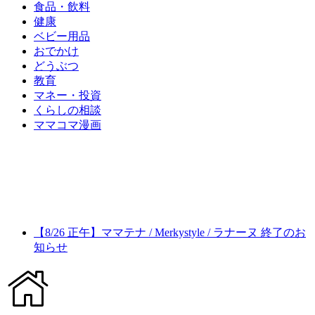
食品・飲料
健康
ベビー用品
おでかけ
どうぶつ
教育
マネー・投資
くらしの相談
ママコマ漫画
【8/26 正午】ママテナ / Merkystyle / ラナーヌ 終了のお
知らせ