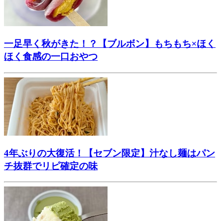
一足早く秋がきた！？【ブルボン】もちもち×ほく
ほく食感の一口おやつ
4年ぶりの大復活！【セブン限定】汁なし麺はパン
チ抜群でリピ確定の味