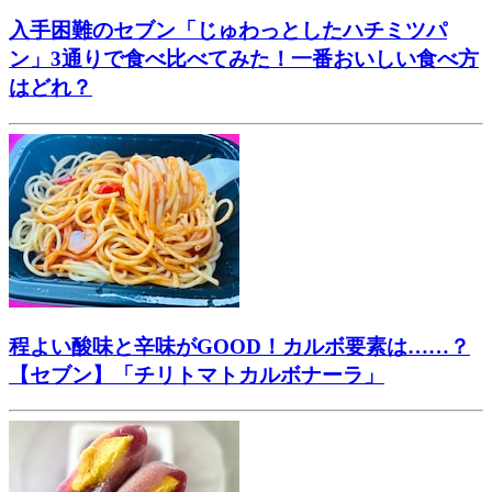
入手困難のセブン「じゅわっとしたハチミツパ
ン」3通りで食べ比べてみた！一番おいしい食べ方
はどれ？
程よい酸味と辛味がGOOD！カルボ要素は……？
【セブン】「チリトマトカルボナーラ」