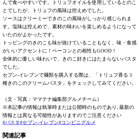
んで食べやすいです。トリュフオイルを使用しているとのこ
とでしたが、トリュフの風味は控えめでした。
ソースはクリーミーできのこの風味がしっかり感じられま
す。塩味は控えめで、素材の味わいを楽しめるようになって
いたのがよかったです。
トッピングのきのこも味が抜けていることもなく、味・食感
がいいアクセントに！ベーコンとの相性もGOOD！
全体的に優しい味わいで、きのこ好きにはたまらないパスタ
でした。
セブン-イレブンで麺類を購入する際は、「トリュフ香る 3
種きのこのクリームパスタ」をチェックしてみてください。
（文・写真：ママテナ編集部グルメチーム）
※本記事の情報は執筆時または公開時のものであり､最新の
情報とは異なる可能性がありますのでご注意ください
#
パスタ
#
セブン-イレブン
#
コンビニグルメ
関連記事