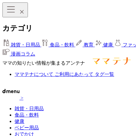
カテゴリ
雑貨・日用品
食品・飲料
教育
健康
ファ
漫画コラム
ママの知りたい情報が集まるアンテナ
ママテナについて
ご利用にあたって
タグ一覧
>
雑貨・日用品
食品・飲料
健康
ベビー用品
おでかけ