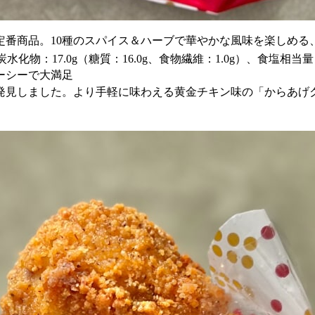
定番商品。10種のスパイス＆ハーブで華やかな風味を楽しめる
、炭水化物：17.0g（糖質：16.0g、食物繊維：1.0g）、食塩相当量：
ーシーで大満足
発見しました。より手軽に味わえる黄金チキン味の「からあげ