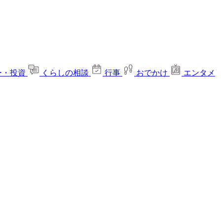
ー・投資
くらしの相談
行事
おでかけ
エンタメ