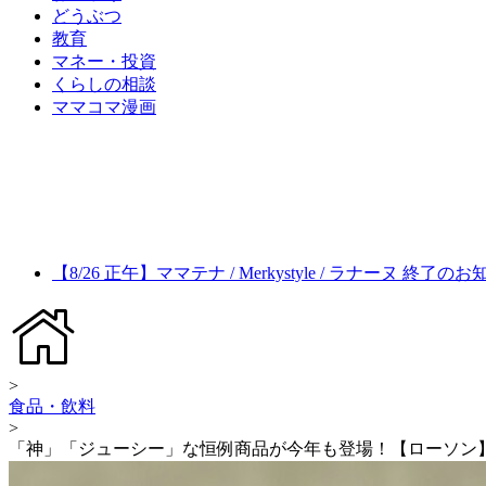
どうぶつ
教育
マネー・投資
くらしの相談
ママコマ漫画
【8/26 正午】ママテナ / Merkystyle / ラナーヌ 終了の
>
食品・飲料
>
「神」「ジューシー」な恒例商品が今年も登場！【ローソン