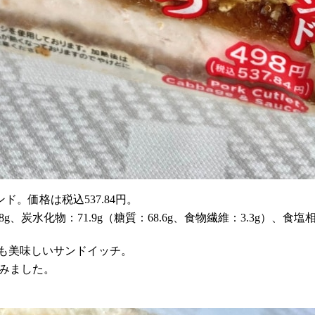
。価格は税込537.84円。
.8g、炭水化物：71.9g（糖質：68.6g、食物繊維：3.3g）、食塩相
も美味しいサンドイッチ。
てみました。