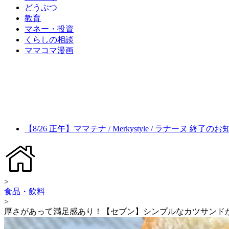
どうぶつ
教育
マネー・投資
くらしの相談
ママコマ漫画
【8/26 正午】ママテナ / Merkystyle / ラナーヌ 終了の
>
食品・飲料
>
厚さがあって満足感あり！【セブン】シンプルなカツサンド