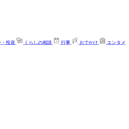
ー・投資
くらしの相談
行事
おでかけ
エンタメ