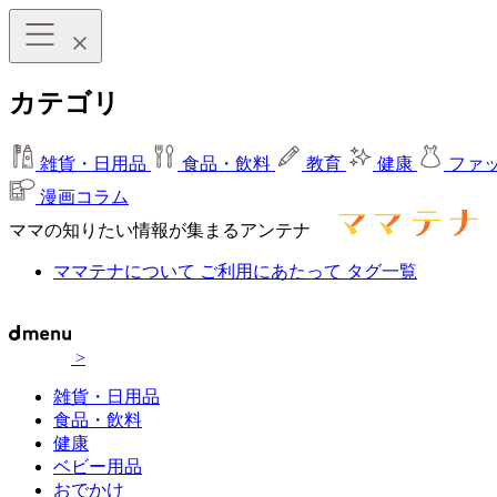
カテゴリ
雑貨・日用品
食品・飲料
教育
健康
ファ
漫画コラム
ママの知りたい情報が集まるアンテナ
ママテナについて
ご利用にあたって
タグ一覧
>
雑貨・日用品
食品・飲料
健康
ベビー用品
おでかけ