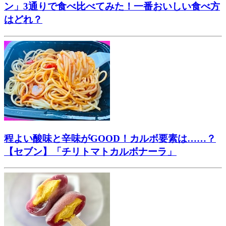
ン」3通りで食べ比べてみた！一番おいしい食べ方
はどれ？
程よい酸味と辛味がGOOD！カルボ要素は……？
【セブン】「チリトマトカルボナーラ」