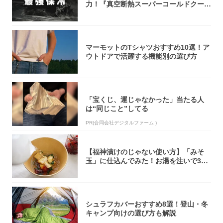
力！『真空断熱スーパーコールドクーラ
ーボック...
マーモットのTシャツおすすめ10選！ア
ウトドアで活躍する機能別の選び方
「宝くじ、運じゃなかった」当たる人
は“同じこと”してる
PR(合同会社デジタルファーム )
【福神漬けのじゃない使い方】「みそ
玉」に仕込んでみた！お湯を注いで30
秒で…朝の...
シュラフカバーおすすめ8選！登山・冬
キャンプ向けの選び方も解説