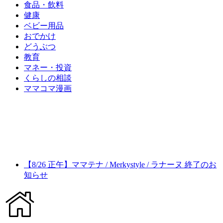
食品・飲料
健康
ベビー用品
おでかけ
どうぶつ
教育
マネー・投資
くらしの相談
ママコマ漫画
【8/26 正午】ママテナ / Merkystyle / ラナーヌ 終了のお
知らせ