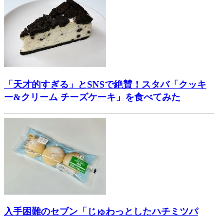
「天才的すぎる」とSNSで絶賛！スタバ「クッキ
ー&クリーム チーズケーキ」を食べてみた
入手困難のセブン「じゅわっとしたハチミツパ