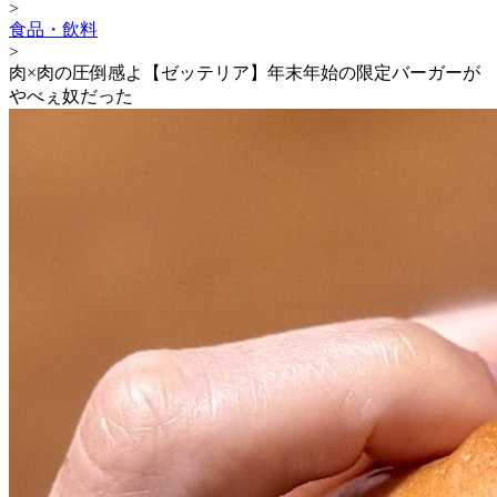
>
食品・飲料
>
肉×肉の圧倒感よ【ゼッテリア】年末年始の限定バーガーが
やべぇ奴だった