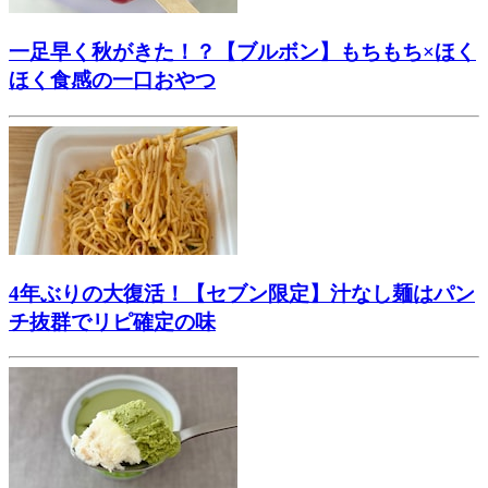
一足早く秋がきた！？【ブルボン】もちもち×ほく
ほく食感の一口おやつ
4年ぶりの大復活！【セブン限定】汁なし麺はパン
チ抜群でリピ確定の味