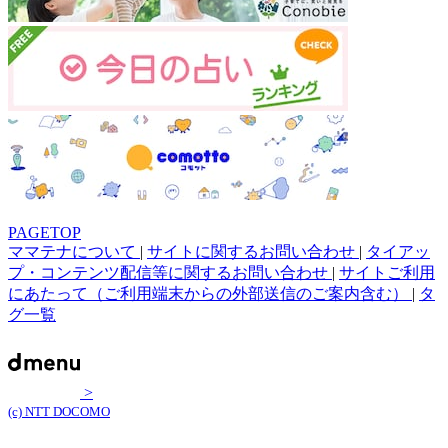
PAGETOP
ママテナについて
|
サイトに関するお問い合わせ
|
タイアッ
プ・コンテンツ配信等に関するお問い合わせ
|
サイトご利用
にあたって（ご利用端末からの外部送信のご案内含む）
|
タ
グ一覧
>
(c) NTT DOCOMO