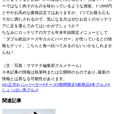
ーではなく肉そのものを味わっているような感覚。1つ890円
とややお高めな価格設定ではありますが、1つでお腹も心も
十分に満たされるので、気になる方はぜひお近くのゼッテリ
アに足を運んでみてはいかがでしょうか？
ちなみにロッテリアの方でも年末年始限定メニューとして
「ダブル絶品チーズ牛カルビバーガー」が売っているとの情
報もゲット。こちらと食べ比べてみるのもいいかもしれませ
んね！
（文・写真：ママテナ編集部グルメチーム）
※本記事の情報は執筆時または公開時のものであり､最新の
情報とは異なる可能性があります。
#
お正月
#
ハンバーガー
#
チーズ
#
期間限定
#
新商品
#
冬グルメ
#
しょっぱい系グルメ
関連記事