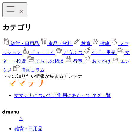
カテゴリ
雑貨・日用品
食品・飲料
教育
健康
ファ
ッション
ビューティ
どうぶつ
ベビー用品
マ
ネー・投資
くらしの相談
行事
おでかけ
エン
タメ
漫画コラム
ママの知りたい情報が集まるアンテナ
ママテナについて
ご利用にあたって
タグ一覧
>
雑貨・日用品