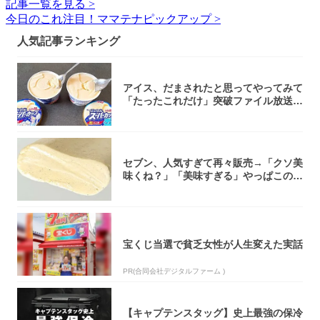
記事一覧を見る >
今日のこれ注目！ママテナピックアップ >
人気記事ランキング
アイス、だまされたと思ってやってみて
「たったこれだけ」突破ファイル放送で
大注目！...
セブン、人気すぎて再々販売→「クソ美
味くね？」「美味すぎる」やっぱこのク
オリティ...
宝くじ当選で貧乏女性が人生変えた実話
PR(合同会社デジタルファーム )
【キャプテンスタッグ】史上最強の保冷