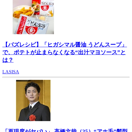
【バズレシピ】「ヒガシマル醤油 うどんスープ」
で、ポテトが止まらなくなる“出汁マヨソース”と
は？
LASISA
「再現度がヤバい」 高橋文哉（25）“アホ毛”髪型