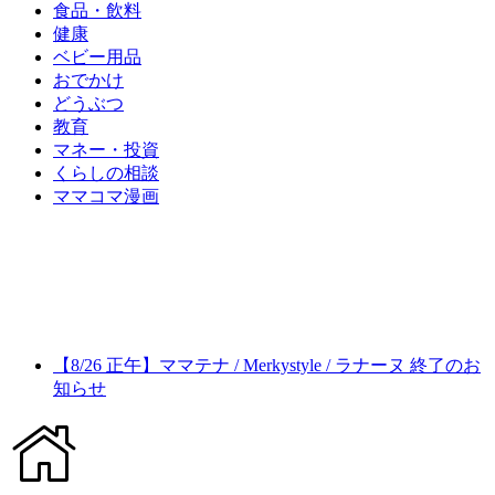
食品・飲料
健康
ベビー用品
おでかけ
どうぶつ
教育
マネー・投資
くらしの相談
ママコマ漫画
【8/26 正午】ママテナ / Merkystyle / ラナーヌ 終了のお
知らせ