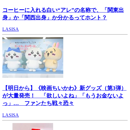
コーヒーに入れる白い“アレ”の名称で、「関東出
身」か「関西出身」か分かるってホント？
LASISA
【明日から】《映画ちいかわ》新グッズ（第3弾）
が大量発売！ 「欲しいよね」「もうお金ないよ
っ」… ファンたち戦々恐々
LASISA