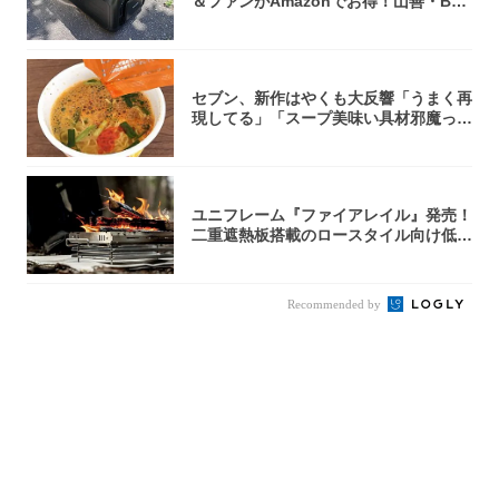
＆ファンがAmazonでお得！山善・Bo
u...
セブン、新作はやくも大反響「うまく再
現してる」「スープ美味い具材邪魔って
くらい美...
ユニフレーム『ファイアレイル』発売！
二重遮熱板搭載のロースタイル向け低型
焚き火台
Recommended by