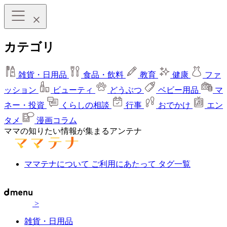
カテゴリ
雑貨・日用品
食品・飲料
教育
健康
ファ
ッション
ビューティ
どうぶつ
ベビー用品
マ
ネー・投資
くらしの相談
行事
おでかけ
エン
タメ
漫画コラム
ママの知りたい情報が集まるアンテナ
ママテナについて
ご利用にあたって
タグ一覧
>
雑貨・日用品