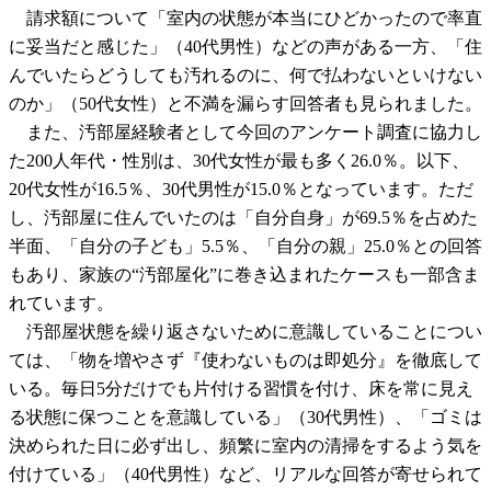
請求額について「室内の状態が本当にひどかったので率直
に妥当だと感じた」（40代男性）などの声がある一方、「住
んでいたらどうしても汚れるのに、何で払わないといけない
のか」（50代女性）と不満を漏らす回答者も見られました。
また、汚部屋経験者として今回のアンケート調査に協力し
た200人年代・性別は、30代女性が最も多く26.0％。以下、
20代女性が16.5％、30代男性が15.0％となっています。ただ
し、汚部屋に住んでいたのは「自分自身」が69.5％を占めた
半面、「自分の子ども」5.5％、「自分の親」25.0％との回答
もあり、家族の“汚部屋化”に巻き込まれたケースも一部含ま
れています。
汚部屋状態を繰り返さないために意識していることについ
ては、「物を増やさず『使わないものは即処分』を徹底して
いる。毎日5分だけでも片付ける習慣を付け、床を常に見え
る状態に保つことを意識している」（30代男性）、「ゴミは
決められた日に必ず出し、頻繁に室内の清掃をするよう気を
付けている」（40代男性）など、リアルな回答が寄せられて