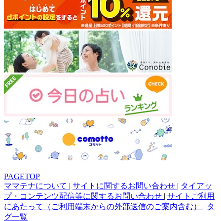
PAGETOP
ママテナについて
|
サイトに関するお問い合わせ
|
タイアッ
プ・コンテンツ配信等に関するお問い合わせ
|
サイトご利用
にあたって（ご利用端末からの外部送信のご案内含む）
|
タ
グ一覧