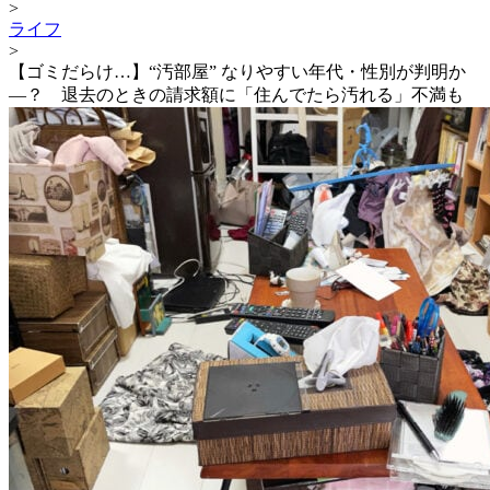
>
ライフ
>
【ゴミだらけ…】“汚部屋” なりやすい年代・性別が判明か
―？ 退去のときの請求額に「住んでたら汚れる」不満も