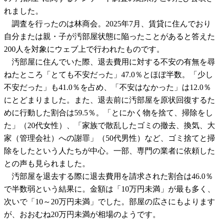
れました。
調査を行ったのは林商会。2025年7月、賃貸に住んでおり
自分または親・子が汚部屋状態に陥ったことがあると答えた
200人を対象にウェブ上で行われたものです。
汚部屋に住んでいた際、退去費用に対する不安の有無を尋
ねたところ「とても不安だった」47.0％とほぼ半数。「少し
不安だった」も41.0％を占め、「不安はなかった」は12.0％
にとどまりました。また、退去前に汚部屋を原状回復するた
めに行動した割合は59.5％。「とにかく物を捨て、掃除をし
た」（20代女性）、「家族で散乱したゴミの撤去、換気、大
家（管理会社）への謝罪」（50代男性）など、ゴミ捨てと掃
除をしたという人たちが中心。一部、専門の業者に依頼した
との声も見られました。
汚部屋を退去する際に退去費用を請求された割合は46.0％
で半数弱という結果に。金額は「10万円未満」が最も多く、
次いで「10～20万円未満」でした。部屋の広さにもよります
が、おおむね20万円未満が相場のようです。