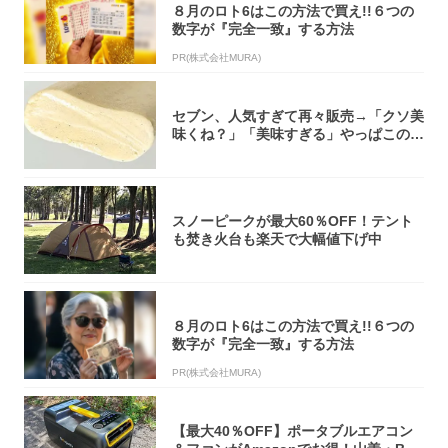
８月のロト6はこの方法で買え!!６つの
数字が『完全一致』する方法
PR(株式会社MURA)
セブン、人気すぎて再々販売→「クソ美
味くね？」「美味すぎる」やっぱこのク
オリティ...
スノーピークが最大60％OFF！テント
も焚き火台も楽天で大幅値下げ中
８月のロト6はこの方法で買え!!６つの
数字が『完全一致』する方法
PR(株式会社MURA)
【最大40％OFF】ポータブルエアコン