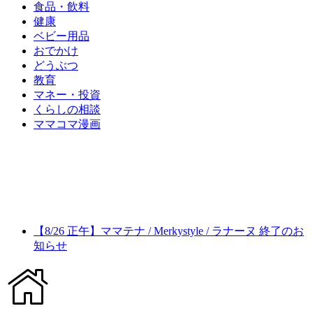
食品・飲料
健康
ベビー用品
おでかけ
どうぶつ
教育
マネー・投資
くらしの相談
ママコマ漫画
【8/26 正午】ママテナ / Merkystyle / ラナーヌ 終了のお
知らせ