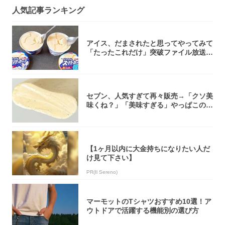
人気記事ランキング
アイス、だまされたと思ってやってみて
「たったこれだけ」突破ファイル放送で
大注目！...
セブン、人気すぎて再々販売→「クソ美
味くね？」「美味すぎる」やっぱこのク
オリティ...
【1ヶ月以内に大金持ちになりたい人だ
け見て下さい】
PR(Il Sereno)
マーモットのTシャツおすすめ10選！ア
ウトドアで活躍する機能別の選び方