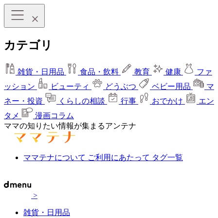
カテゴリ
雑貨・日用品
食品・飲料
教育
健康
ファ
ッション
ビューティ
どうぶつ
ベビー用品
マ
ネー・投資
くらしの相談
行事
おでかけ
エン
タメ
漫画コラム
ママの知りたい情報が集まるアンテナ
ママテナについて
ご利用にあたって
タグ一覧
>
雑貨・日用品