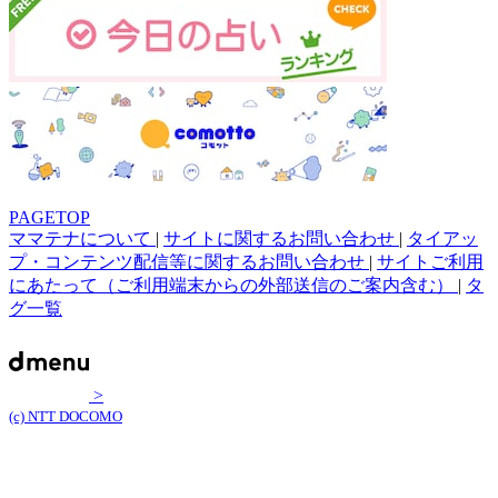
PAGETOP
ママテナについて
|
サイトに関するお問い合わせ
|
タイアッ
プ・コンテンツ配信等に関するお問い合わせ
|
サイトご利用
にあたって（ご利用端末からの外部送信のご案内含む）
|
タ
グ一覧
>
(c) NTT DOCOMO