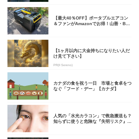
【最大40％OFF】ポータブルエアコン
＆ファンがAmazonでお得！山善・Bo
u...
【1ヶ月以内に大金持ちになりたい人だ
け見て下さい】
PR(Il Sereno)
カナダの食を祝う一日 市場と食卓をつ
なぐ「フード・デー」【カナダ】
人気の「水光カラコン」で救急搬送も？
知らずに使うと危険な『失明リスク』と
医師が教...