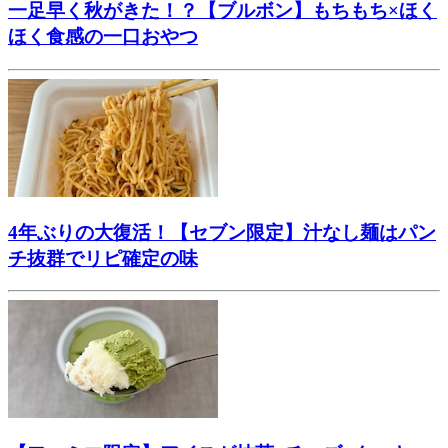
一足早く秋がきた！？【ブルボン】もちもち×ほく
ほく食感の一口おやつ
4年ぶりの大復活！【セブン限定】汁なし麺はパン
チ抜群でリピ確定の味