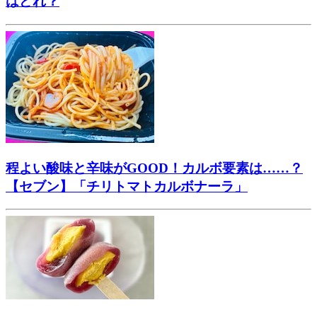
はどれ？
程よい酸味と辛味がGOOD！カルボ要素は……？
【セブン】「チリトマトカルボナーラ」