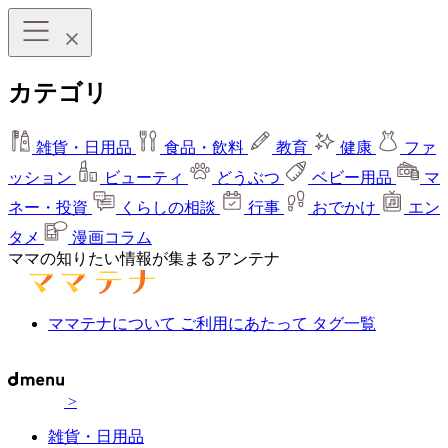
カテゴリ
雑貨・日用品
食品・飲料
教育
健康
ファ
ッション
ビューティ
どうぶつ
ベビー用品
マ
ネー・投資
くらしの相談
行事
おでかけ
エン
タメ
漫画コラム
ママの知りたい情報が集まるアンテナ
ママテナについて
ご利用にあたって
タグ一覧
>
雑貨・日用品