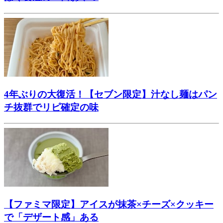
4年ぶりの大復活！【セブン限定】汁なし麺はパン
チ抜群でリピ確定の味
【ファミマ限定】アイスが抹茶×チーズ×クッキー
で「デザート感」ある