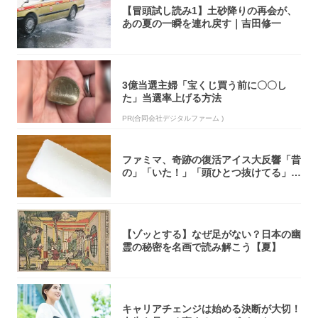
【冒頭試し読み1】土砂降りの再会が、
あの夏の一瞬を連れ戻す｜吉田修一
3億当選主婦「宝くじ買う前に〇〇し
た」当選率上げる方法
PR(合同会社デジタルファーム )
ファミマ、奇跡の復活アイス大反響「昔
の」「いた！」「頭ひとつ抜けてる」
「何本でも...
【ゾッとする】なぜ足がない？日本の幽
霊の秘密を名画で読み解こう【夏】
キャリアチェンジは始める決断が大切！