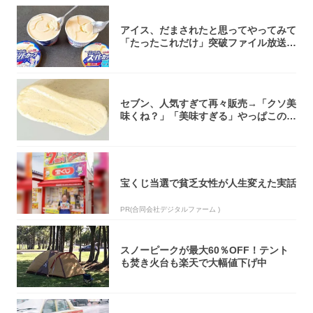
アイス、だまされたと思ってやってみて
「たったこれだけ」突破ファイル放送で
大注目！...
セブン、人気すぎて再々販売→「クソ美
味くね？」「美味すぎる」やっぱこのク
オリティ...
宝くじ当選で貧乏女性が人生変えた実話
PR(合同会社デジタルファーム )
スノーピークが最大60％OFF！テント
も焚き火台も楽天で大幅値下げ中