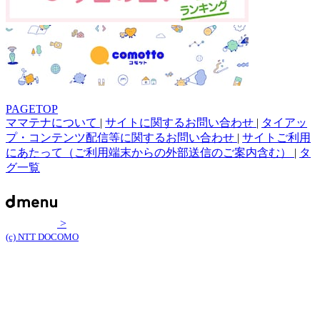
PAGETOP
ママテナについて
|
サイトに関するお問い合わせ
|
タイアッ
プ・コンテンツ配信等に関するお問い合わせ
|
サイトご利用
にあたって（ご利用端末からの外部送信のご案内含む）
|
タ
グ一覧
>
(c) NTT DOCOMO