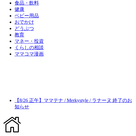
食品・飲料
健康
ベビー用品
おでかけ
どうぶつ
教育
マネー・投資
くらしの相談
ママコマ漫画
【8/26 正午】ママテナ / Merkystyle / ラナーヌ 終了のお
知らせ