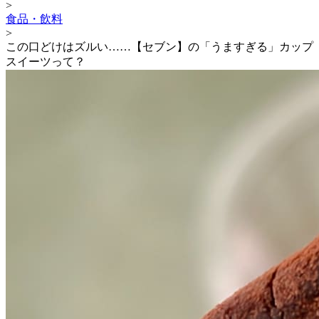
>
食品・飲料
>
この口どけはズルい……【セブン】の「うますぎる」カップ
スイーツって？