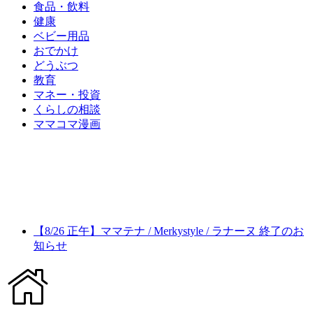
食品・飲料
健康
ベビー用品
おでかけ
どうぶつ
教育
マネー・投資
くらしの相談
ママコマ漫画
【8/26 正午】ママテナ / Merkystyle / ラナーヌ 終了のお
知らせ