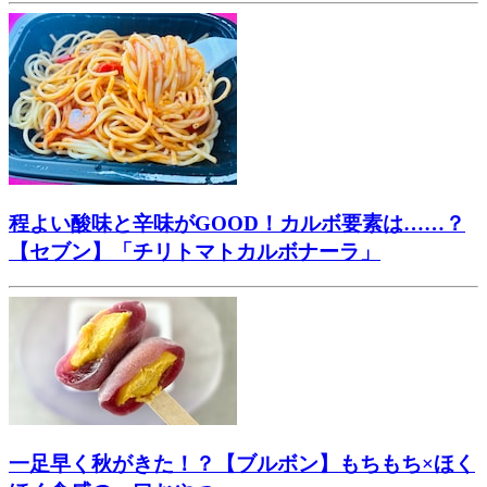
程よい酸味と辛味がGOOD！カルボ要素は……？
【セブン】「チリトマトカルボナーラ」
一足早く秋がきた！？【ブルボン】もちもち×ほく