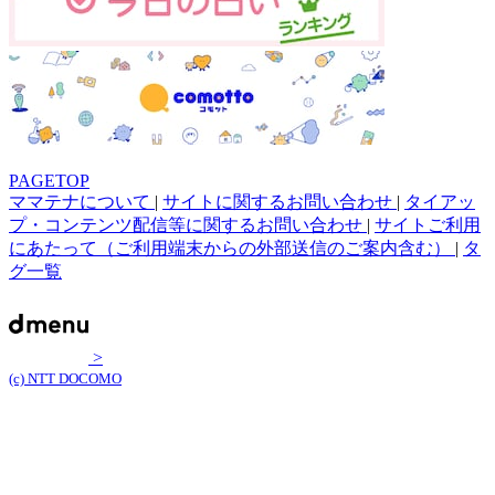
PAGETOP
ママテナについて
|
サイトに関するお問い合わせ
|
タイアッ
プ・コンテンツ配信等に関するお問い合わせ
|
サイトご利用
にあたって（ご利用端末からの外部送信のご案内含む）
|
タ
グ一覧
>
(c) NTT DOCOMO