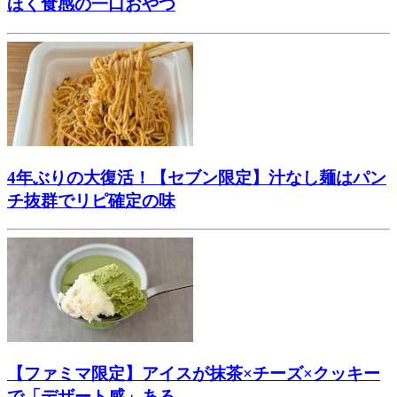
ほく食感の一口おやつ
4年ぶりの大復活！【セブン限定】汁なし麺はパン
チ抜群でリピ確定の味
【ファミマ限定】アイスが抹茶×チーズ×クッキー
で「デザート感」ある