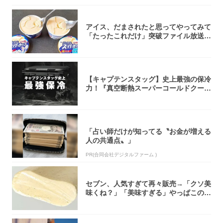
アイス、だまされたと思ってやってみて
「たったこれだけ」突破ファイル放送で
大注目！...
【キャプテンスタッグ】史上最強の保冷
力！『真空断熱スーパーコールドクーラ
ーボック...
「占い師だけが知ってる〝お金が増える
人の共通点〟」
PR(合同会社デジタルファーム )
セブン、人気すぎて再々販売→「クソ美
味くね？」「美味すぎる」やっぱこのク
オリティ...