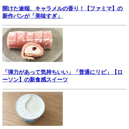
開けた途端、キャラメルの香り！【ファミマ】の
新作パンが「美味すぎ」
「弾力があって気持ちいい」「普通にリピ」【ロ
ーソン】の新食感スイーツ