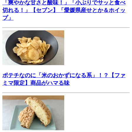
「爽やかな甘さと酸味！」「小ぶりでサッと食べ
切れる！」【セブン】「愛媛県産せとか＆ホイッ
プ」
ポテチなのに「米のおかずになる系」！？【ファ
ミマ限定】商品がハマる味