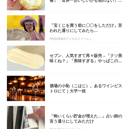
番」「世界一おいしいかも知れない」
「飲めそう」
「宝くじを買う前に〇〇をしただけ」言
われた通りにしてみたら…
PR(合同会社デジタルファーム )
セブン、人気すぎて再々販売→「クソ美
味くね？」「美味すぎる」やっぱこのク
オリティ...
酒場の小恥（こはじ）。あるワインビス
トロにて｜大平一枝
「怖いくらい貯金が増えた…」占い師の
言う通りにしてみただけ