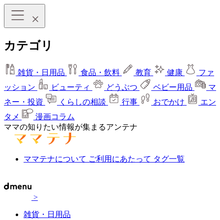
カテゴリ
雑貨・日用品
食品・飲料
教育
健康
ファ
ッション
ビューティ
どうぶつ
ベビー用品
マ
ネー・投資
くらしの相談
行事
おでかけ
エン
タメ
漫画コラム
ママの知りたい情報が集まるアンテナ
ママテナについて
ご利用にあたって
タグ一覧
>
雑貨・日用品