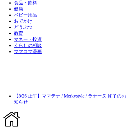
食品・飲料
健康
ベビー用品
おでかけ
どうぶつ
教育
マネー・投資
くらしの相談
ママコマ漫画
【8/26 正午】ママテナ / Merkystyle / ラナーヌ 終了のお
知らせ