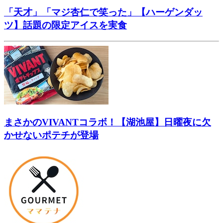
「天才」「マジ杏仁で笑った」【ハーゲンダッ
ツ】話題の限定アイスを実食
まさかのVIVANTコラボ！【湖池屋】日曜夜に欠
かせないポテチが登場