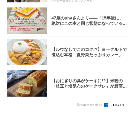
PR(合同会社デジタルファーム )
47歳のphaさんより――「15年後に、
絶対にこの本と同じ状態になっている自
信が...
【ルウなしでこのコク!?】ヨーグルトで
煮込む本格「夏野菜たっぷりカレー」作
ってみ...
【おにぎりの具がケーキに!?】米粉の
「枝豆と塩昆布のケークサレ」が最高♡
軽食やお...
Recommended by