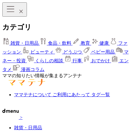
カテゴリ
雑貨・日用品
食品・飲料
教育
健康
ファ
ッション
ビューティ
どうぶつ
ベビー用品
マ
ネー・投資
くらしの相談
行事
おでかけ
エン
タメ
漫画コラム
ママの知りたい情報が集まるアンテナ
ママテナについて
ご利用にあたって
タグ一覧
>
雑貨・日用品