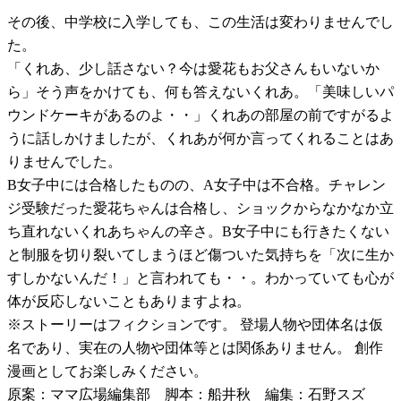
その後、中学校に入学しても、この生活は変わりませんでし
た。
「くれあ、少し話さない？今は愛花もお父さんもいないか
ら」そう声をかけても、何も答えないくれあ。「美味しいパ
ウンドケーキがあるのよ・・」くれあの部屋の前ですがるよ
うに話しかけましたが、くれあが何か言ってくれることはあ
りませんでした。
B女子中には合格したものの、A女子中は不合格。チャレン
ジ受験だった愛花ちゃんは合格し、ショックからなかなか立
ち直れないくれあちゃんの辛さ。B女子中にも行きたくない
と制服を切り裂いてしまうほど傷ついた気持ちを「次に生か
すしかないんだ！」と言われても・・。わかっていても心が
体が反応しないこともありますよね。
※ストーリーはフィクションです。 登場人物や団体名は仮
名であり、実在の人物や団体等とは関係ありません。 創作
漫画としてお楽しみください。
原案：ママ広場編集部 脚本：船井秋 編集：石野スズ