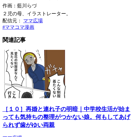
作画：藍川らづ
２児の母、イラストレーター。
配信元：
ママ広場
#
ママコマ漫画
関連記事
［１０］再婚と連れ子の明暗｜中学校生活が始ま
っても気持ちの整理がつかない娘。何もしてあげ
られず歯がゆい両親