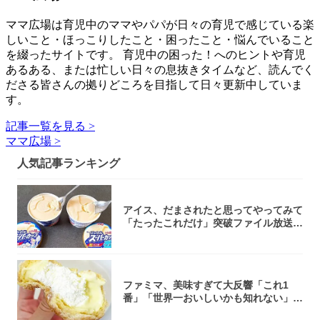
ママ広場は育児中のママやパパが日々の育児で感じている楽
しいこと・ほっこりしたこと・困ったこと・悩んでいること
を綴ったサイトです。 育児中の困った！へのヒントや育児
あるある、または忙しい日々の息抜きタイムなど、読んでく
ださる皆さんの拠りどころを目指して日々更新中していま
す。
記事一覧を見る >
ママ広場 >
人気記事ランキング
アイス、だまされたと思ってやってみて
「たったこれだけ」突破ファイル放送で
大注目！...
ファミマ、美味すぎて大反響「これ1
番」「世界一おいしいかも知れない」
「飲めそう」