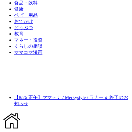
食品・飲料
健康
ベビー用品
おでかけ
どうぶつ
教育
マネー・投資
くらしの相談
ママコマ漫画
【8/26 正午】ママテナ / Merkystyle / ラナーヌ 終了のお
知らせ