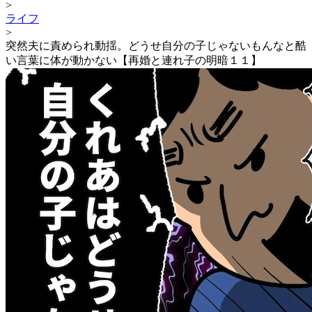
>
ライフ
>
突然夫に責められ動揺。どうせ自分の子じゃないもんなと酷
い言葉に体が動かない【再婚と連れ子の明暗１１】