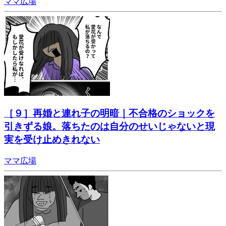
ママ広場
［９］再婚と連れ子の明暗｜不合格のショックを
引きずる娘。落ちたのは自分のせいじゃないと現
実を受け止めきれない
ママ広場