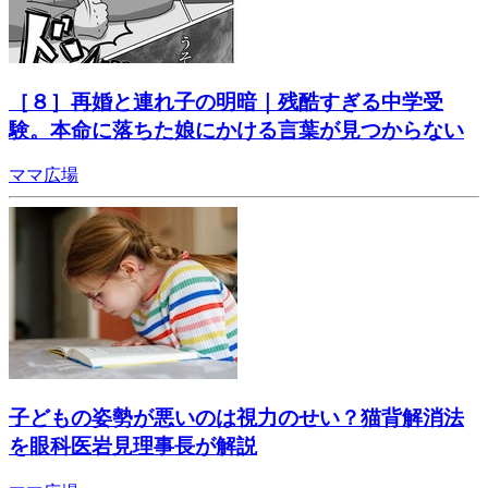
［８］再婚と連れ子の明暗｜残酷すぎる中学受
験。本命に落ちた娘にかける言葉が見つからない
ママ広場
子どもの姿勢が悪いのは視力のせい？猫背解消法
を眼科医岩見理事長が解説