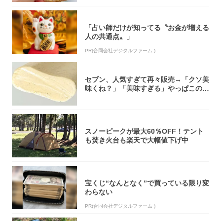
「占い師だけが知ってる〝お金が増える
人の共通点〟」
PR(合同会社デジタルファーム )
セブン、人気すぎて再々販売→「クソ美
味くね？」「美味すぎる」やっぱこのク
オリティ...
スノーピークが最大60％OFF！テント
も焚き火台も楽天で大幅値下げ中
宝くじ“なんとなく”で買っている限り変
わらない
PR(合同会社デジタルファーム )