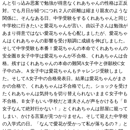
んと引っ込み思案で勉強が得意なくれあちゃんの性格は正反
対。でも月日が経つにつれ２人の距離は縮まり親友のような
関係に。そんなある日、中学受験をするくれあちゃんと同じ
中学校に行きたいと愛花ちゃんが言い、由以子さんは勉強が
あまり得意ではない愛花ちゃんを心配しましたが、愛花ちゃ
んはくれあちゃんの影響を受け順調に成績を伸ばしました。
そして中学受験も本番！愛花ちゃんの本命でくれあちゃんの
安全圏Ｂ女子中学は愛花ちゃんが不合格、くれあちゃんは合
格。残すはくれあちゃんの本命の難関A女子中と併願校C女
子中のみ。Ａ女子中は愛花ちゃんもチャレンジ受験しまし
た。そしてA女子中の合格発表日。結果は愛花ちゃんがまさ
かの合格で、くれあちゃんは不合格でした。ショックを受け
たくれあちゃんは気持ちを切り替えられないままＣ女子中も
不合格。Ｂ女子もいい学校だと達夫さんが声をかけるも「Ｂ
女子なんて絶対行かない！」とくれあちゃんは部屋に籠って
しまい、かける言葉が見つかりません。そして迎えた中学校
の入学式の日。「なんで愛花が受かって私が落ちるの？」と