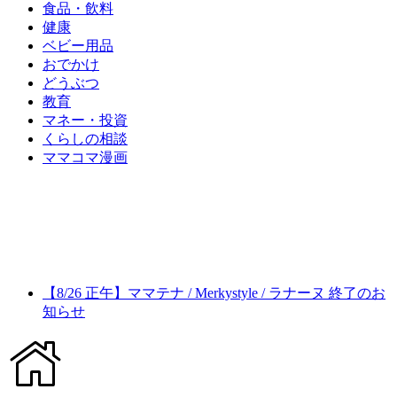
食品・飲料
健康
ベビー用品
おでかけ
どうぶつ
教育
マネー・投資
くらしの相談
ママコマ漫画
【8/26 正午】ママテナ / Merkystyle / ラナーヌ 終了のお
知らせ