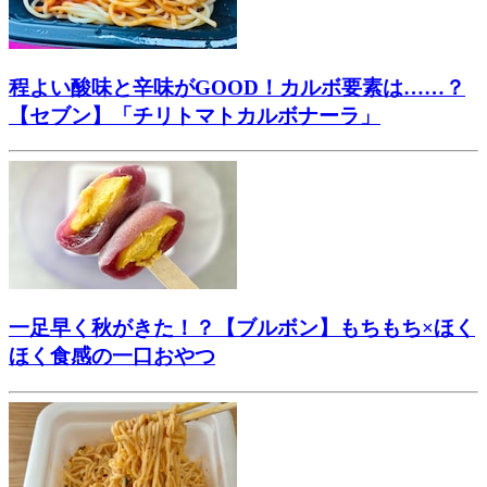
程よい酸味と辛味がGOOD！カルボ要素は……？
【セブン】「チリトマトカルボナーラ」
一足早く秋がきた！？【ブルボン】もちもち×ほく
ほく食感の一口おやつ