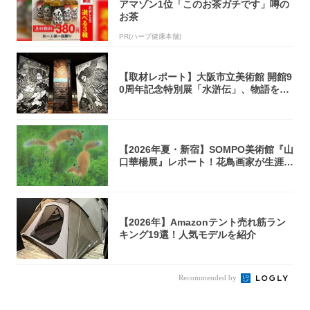
アマゾン1位「このお茶ガチです」噂の
お茶
PR(ハーブ健康本舗)
【取材レポート】大阪市立美術館 開館9
0周年記念特別展「水滸伝」、物語を知
らない...
【2026年夏・新宿】SOMPO美術館『山
口華楊展』レポート！花鳥画家が生涯描
き...
【2026年】Amazonテント売れ筋ラン
キング19選！人気モデルを紹介
Recommended by