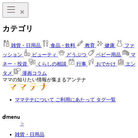
カテゴリ
雑貨・日用品
食品・飲料
教育
健康
ファ
ッション
ビューティ
どうぶつ
ベビー用品
マ
ネー・投資
くらしの相談
行事
おでかけ
エン
タメ
漫画コラム
ママの知りたい情報が集まるアンテナ
ママテナについて
ご利用にあたって
タグ一覧
>
雑貨・日用品