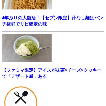
4年ぶりの大復活！【セブン限定】汁なし麺はパン
チ抜群でリピ確定の味
【ファミマ限定】アイスが抹茶×チーズ×クッキー
で「デザート感」ある