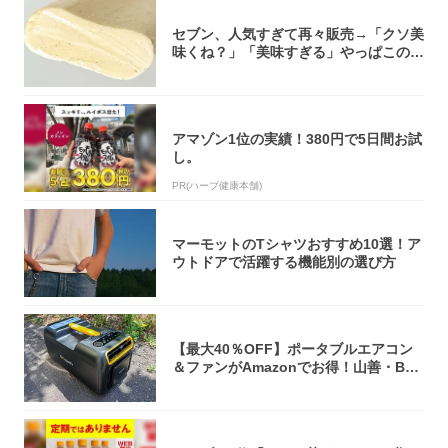
セブン、人気すぎて再々販売→「クソ美
味くね？」「美味すぎる」やっぱこのク
オリティ...
アマゾン1位の実績！380円で5日間お試
し。
PR(ハーブ健康本舗)
マーモットのTシャツおすすめ10選！ア
ウトドアで活躍する機能別の選び方
【最大40％OFF】ポータブルエアコン
＆ファンがAmazonでお得！山善・Bo
u...