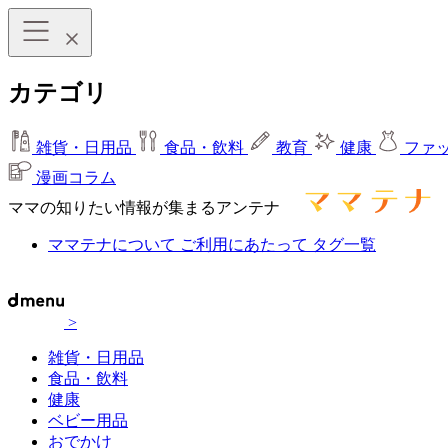
カテゴリ
雑貨・日用品
食品・飲料
教育
健康
ファ
漫画コラム
ママの知りたい情報が集まるアンテナ
ママテナについて
ご利用にあたって
タグ一覧
>
雑貨・日用品
食品・飲料
健康
ベビー用品
おでかけ