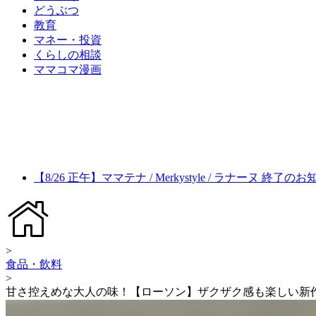
どうぶつ
教育
マネー・投資
くらしの相談
ママコマ漫画
【8/26 正午】ママテナ / Merkystyle / ラナーヌ 終了の
>
食品・飲料
>
甘さ控えめな大人の味！【ローソン】ザクザク感も楽しい新