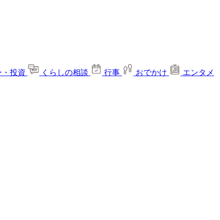
ー・投資
くらしの相談
行事
おでかけ
エンタメ