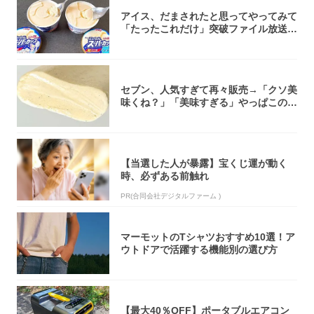
アイス、だまされたと思ってやってみて
「たったこれだけ」突破ファイル放送で
大注目！...
セブン、人気すぎて再々販売→「クソ美
味くね？」「美味すぎる」やっぱこのク
オリティ...
【当選した人が暴露】宝くじ運が動く
時、必ずある前触れ
PR(合同会社デジタルファーム )
マーモットのTシャツおすすめ10選！ア
ウトドアで活躍する機能別の選び方
【最大40％OFF】ポータブルエアコン