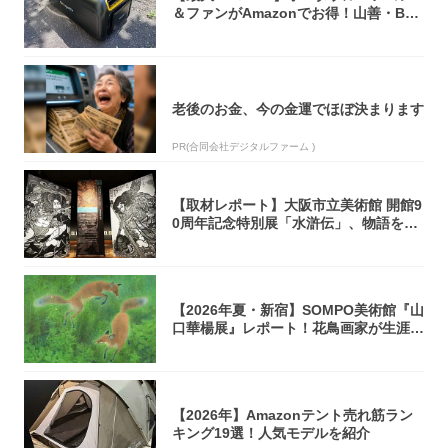
＆ファンがAmazonでお得！山善・Bo
u...
老後のお金、今の金運でほぼ決まります
PR(合同会社デジタルファーム )
【取材レポート】大阪市立美術館 開館9
0周年記念特別展「水滸伝」、物語を知
らない...
【2026年夏・新宿】SOMPO美術館『山
口華楊展』レポート！花鳥画家が生涯描
き...
【2026年】Amazonテント売れ筋ラン
キング19選！人気モデルを紹介