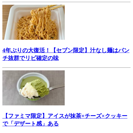
4年ぶりの大復活！【セブン限定】汁なし麺はパン
チ抜群でリピ確定の味
【ファミマ限定】アイスが抹茶×チーズ×クッキー
で「デザート感」ある