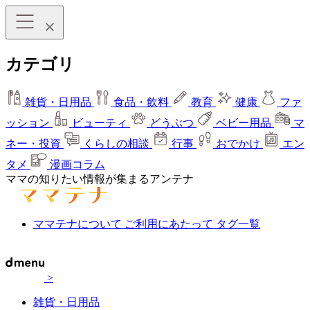
カテゴリ
雑貨・日用品
食品・飲料
教育
健康
ファ
ッション
ビューティ
どうぶつ
ベビー用品
マ
ネー・投資
くらしの相談
行事
おでかけ
エン
タメ
漫画コラム
ママの知りたい情報が集まるアンテナ
ママテナについて
ご利用にあたって
タグ一覧
>
雑貨・日用品