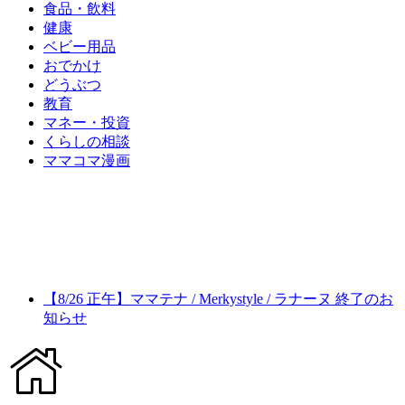
食品・飲料
健康
ベビー用品
おでかけ
どうぶつ
教育
マネー・投資
くらしの相談
ママコマ漫画
【8/26 正午】ママテナ / Merkystyle / ラナーヌ 終了のお
知らせ