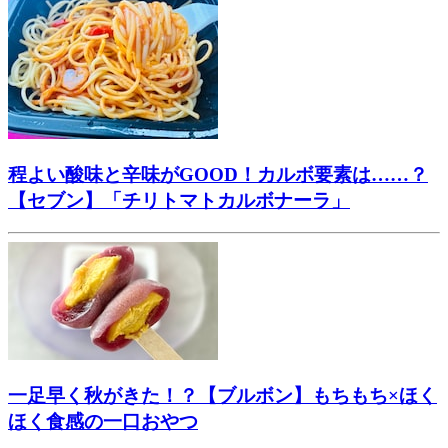
程よい酸味と辛味がGOOD！カルボ要素は……？
【セブン】「チリトマトカルボナーラ」
一足早く秋がきた！？【ブルボン】もちもち×ほく
ほく食感の一口おやつ