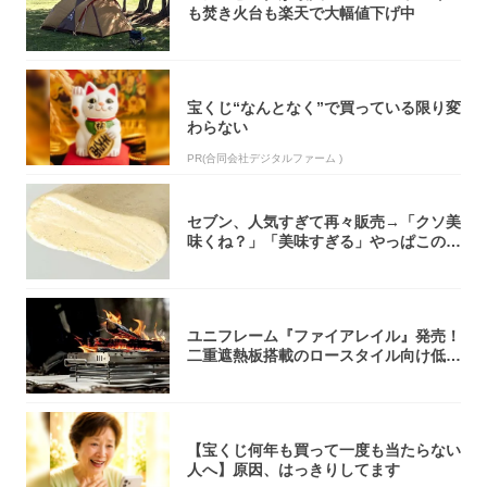
も焚き火台も楽天で大幅値下げ中
宝くじ“なんとなく”で買っている限り変
わらない
PR(合同会社デジタルファーム )
セブン、人気すぎて再々販売→「クソ美
味くね？」「美味すぎる」やっぱこのク
オリティ...
ユニフレーム『ファイアレイル』発売！
二重遮熱板搭載のロースタイル向け低型
焚き火台
【宝くじ何年も買って一度も当たらない
人へ】原因、はっきりしてます