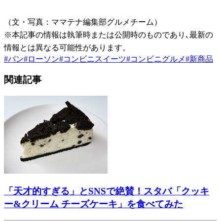
（文・写真：ママテナ編集部グルメチーム）
※本記事の情報は執筆時または公開時のものであり､最新の
情報とは異なる可能性があります。
#
パン
#
ローソン
#
コンビニスイーツ
#
コンビニグルメ
#
新商品
関連記事
「天才的すぎる」とSNSで絶賛！スタバ「クッキ
ー&クリーム チーズケーキ」を食べてみた