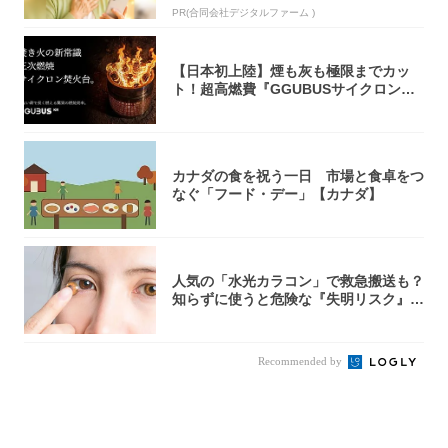
PR(合同会社デジタルファーム )
【日本初上陸】煙も灰も極限までカッ
ト！超高燃費『GGUBUSサイクロン焚
火台』が...
カナダの食を祝う一日 市場と食卓をつ
なぐ「フード・デー」【カナダ】
人気の「水光カラコン」で救急搬送も？
知らずに使うと危険な『失明リスク』と
医師が教...
Recommended by