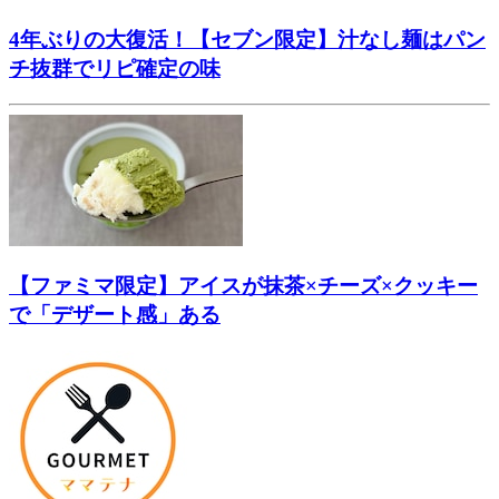
4年ぶりの大復活！【セブン限定】汁なし麺はパン
チ抜群でリピ確定の味
【ファミマ限定】アイスが抹茶×チーズ×クッキー
で「デザート感」ある