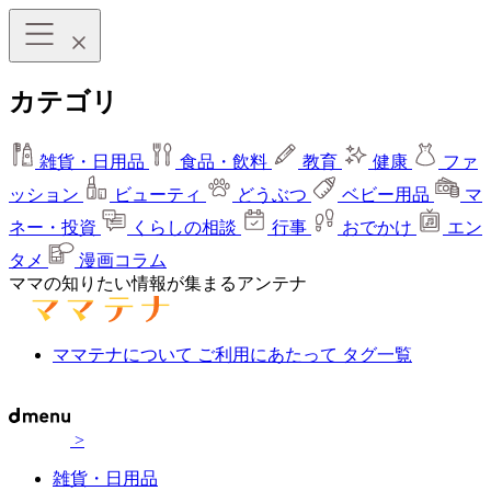
カテゴリ
雑貨・日用品
食品・飲料
教育
健康
ファ
ッション
ビューティ
どうぶつ
ベビー用品
マ
ネー・投資
くらしの相談
行事
おでかけ
エン
タメ
漫画コラム
ママの知りたい情報が集まるアンテナ
ママテナについて
ご利用にあたって
タグ一覧
>
雑貨・日用品