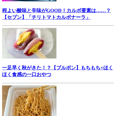
程よい酸味と辛味がGOOD！カルボ要素は……？
【セブン】「チリトマトカルボナーラ」
一足早く秋がきた！？【ブルボン】もちもち×ほく
ほく食感の一口おやつ