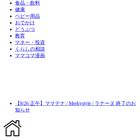
食品・飲料
健康
ベビー用品
おでかけ
どうぶつ
教育
マネー・投資
くらしの相談
ママコマ漫画
【8/26 正午】ママテナ / Merkystyle / ラナーヌ 終了のお
知らせ