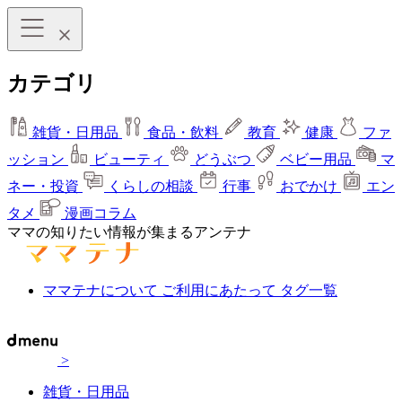
カテゴリ
雑貨・日用品
食品・飲料
教育
健康
ファ
ッション
ビューティ
どうぶつ
ベビー用品
マ
ネー・投資
くらしの相談
行事
おでかけ
エン
タメ
漫画コラム
ママの知りたい情報が集まるアンテナ
ママテナについて
ご利用にあたって
タグ一覧
>
雑貨・日用品