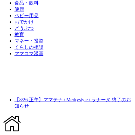
食品・飲料
健康
ベビー用品
おでかけ
どうぶつ
教育
マネー・投資
くらしの相談
ママコマ漫画
【8/26 正午】ママテナ / Merkystyle / ラナーヌ 終了のお
知らせ