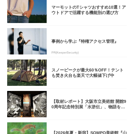
マーモットのTシャツおすすめ10選！ア
ウトドアで活躍する機能別の選び方
事例から学ぶ『特権アクセス管理』
PR(KeeperSecurity)
スノーピークが最大60％OFF！テント
も焚き火台も楽天で大幅値下げ中
【取材レポート】大阪市立美術館 開館9
0周年記念特別展「水滸伝」、物語を知
らない...
【2026年夏・新宿】SOMPO美術館『山