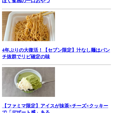
ほく食感の一口おやつ
4年ぶりの大復活！【セブン限定】汁なし麺はパン
チ抜群でリピ確定の味
【ファミマ限定】アイスが抹茶×チーズ×クッキー
で「デザート感」ある