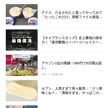
アイス、だまされたと思ってやってみて
「たったこれだけ」突破ファイル放送で
大注目！...
【キャプテンスタッグ】史上最強の保冷
力！『真空断熱スーパーコールドクーラ
ーボック...
アマゾン1位の実績！380円で5日間お試
し。
PR(ハーブ健康本舗)
セブン、人気すぎて再々販売→「クソ美
味くね？」「美味すぎる」やっぱこのク
オリティ...