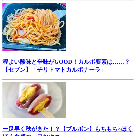
程よい酸味と辛味がGOOD！カルボ要素は……？
【セブン】「チリトマトカルボナーラ」
一足早く秋がきた！？【ブルボン】もちもち×ほく