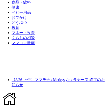
食品・飲料
健康
ベビー用品
おでかけ
どうぶつ
教育
マネー・投資
くらしの相談
ママコマ漫画
【8/26 正午】ママテナ / Merkystyle / ラナーヌ 終了のお
知らせ