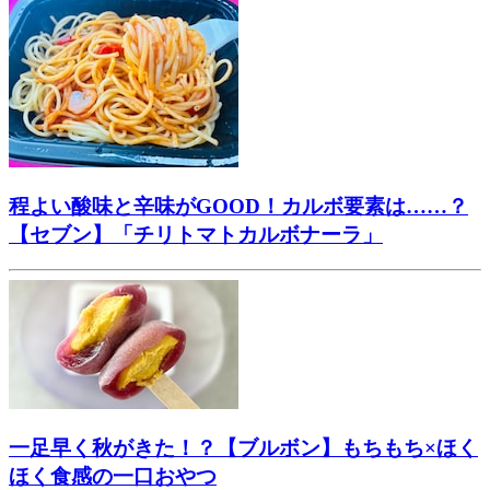
程よい酸味と辛味がGOOD！カルボ要素は……？
【セブン】「チリトマトカルボナーラ」
一足早く秋がきた！？【ブルボン】もちもち×ほく
ほく食感の一口おやつ