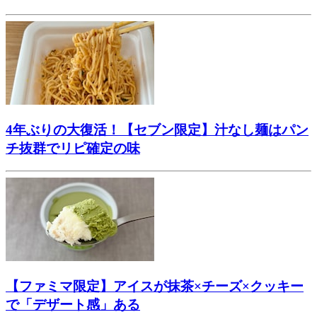
4年ぶりの大復活！【セブン限定】汁なし麺はパン
チ抜群でリピ確定の味
【ファミマ限定】アイスが抹茶×チーズ×クッキー
で「デザート感」ある