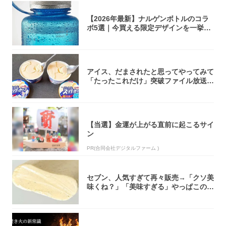
【2026年最新】ナルゲンボトルのコラ
ボ5選｜今買える限定デザインを一挙紹
介！
アイス、だまされたと思ってやってみて
「たったこれだけ」突破ファイル放送で
大注目！...
【当選】金運が上がる直前に起こるサイ
ン
PR(合同会社デジタルファーム )
セブン、人気すぎて再々販売→「クソ美
味くね？」「美味すぎる」やっぱこのク
オリティ...