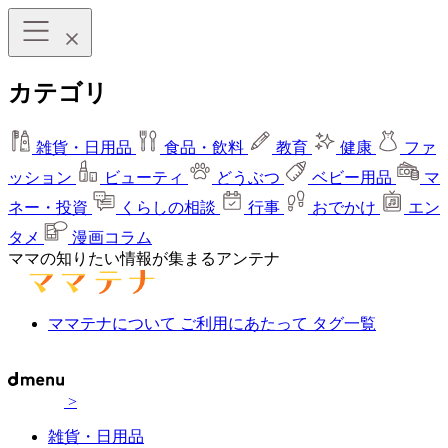
カテゴリ
雑貨・日用品
食品・飲料
教育
健康
ファ
ッション
ビューティ
どうぶつ
ベビー用品
マ
ネー・投資
くらしの相談
行事
おでかけ
エン
タメ
漫画コラム
ママの知りたい情報が集まるアンテナ
ママテナについて
ご利用にあたって
タグ一覧
>
雑貨・日用品