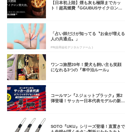
【日本初上陸】煙も灰も極限までカッ
ト！超高燃費『GGUBUSサイクロン焚
火台』が...
「占い師だけが知ってる〝お金が増える
人の共通点〟」
PR(合同会社デジタルファーム )
ワンコ旅歴20年！愛犬も飼い主も笑顔
になれる3つの『車中泊ルール』
コールマン『J.ジェットブラック』第2
弾登場！サッカー日本代表モデルの新作
5アイ...
SOTO『UKU』シリーズ登場！直置きで
も先端が浮くチタン製折りたたみカトラ