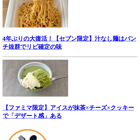
4年ぶりの大復活！【セブン限定】汁なし麺はパン
チ抜群でリピ確定の味
【ファミマ限定】アイスが抹茶×チーズ×クッキー
で「デザート感」ある