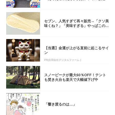
大注目！...
セブン、人気すぎて再々販売→「クソ美
味くね？」「美味すぎる」やっぱこのク
オリティ...
【当選】金運が上がる直前に起こるサイ
ン
PR(合同会社デジタルファーム )
スノーピークが最大60％OFF！テント
も焚き火台も楽天で大幅値下げ中
「響き渡るのは…」