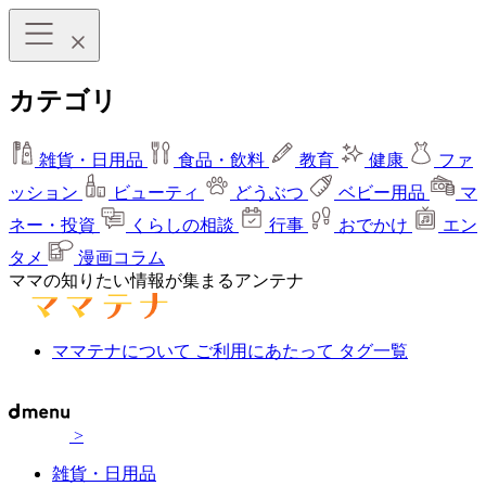
カテゴリ
雑貨・日用品
食品・飲料
教育
健康
ファ
ッション
ビューティ
どうぶつ
ベビー用品
マ
ネー・投資
くらしの相談
行事
おでかけ
エン
タメ
漫画コラム
ママの知りたい情報が集まるアンテナ
ママテナについて
ご利用にあたって
タグ一覧
>
雑貨・日用品