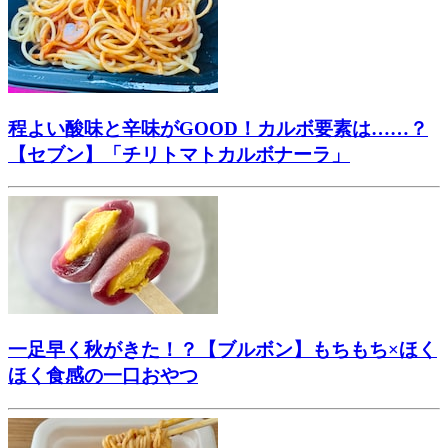
程よい酸味と辛味がGOOD！カルボ要素は……？
【セブン】「チリトマトカルボナーラ」
一足早く秋がきた！？【ブルボン】もちもち×ほく
ほく食感の一口おやつ