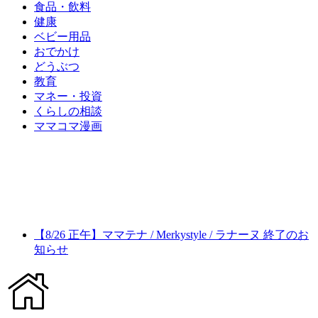
食品・飲料
健康
ベビー用品
おでかけ
どうぶつ
教育
マネー・投資
くらしの相談
ママコマ漫画
【8/26 正午】ママテナ / Merkystyle / ラナーヌ 終了のお
知らせ