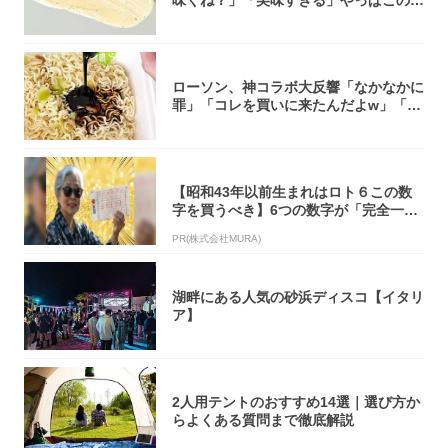
味くね？」「美味すぎる」やっぱこのク
オリティ...
ローソン、神コラボ大反響「なかなかに
罪」「コレを買いに来たんだよw」「３
件まわっ...
【昭和43年以前生まれはロト６この数
字を買うべき】6つの数字が「完全一
致」する方...
PR(株式会社MURA)
湖畔にある人気の砂浜ディスコ【イタリ
ア】
2人用テントのおすすめ14選｜選び方か
らよくある質問まで徹底解説