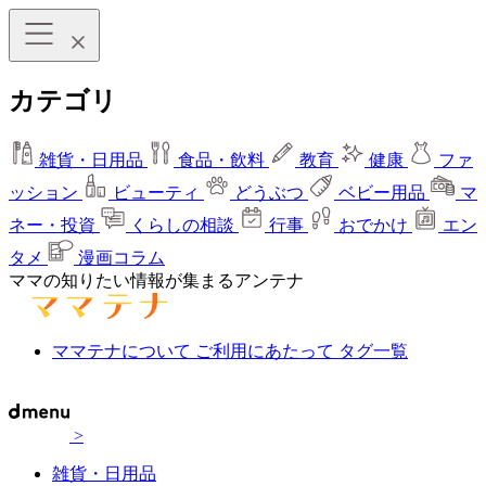
カテゴリ
雑貨・日用品
食品・飲料
教育
健康
ファ
ッション
ビューティ
どうぶつ
ベビー用品
マ
ネー・投資
くらしの相談
行事
おでかけ
エン
タメ
漫画コラム
ママの知りたい情報が集まるアンテナ
ママテナについて
ご利用にあたって
タグ一覧
>
雑貨・日用品