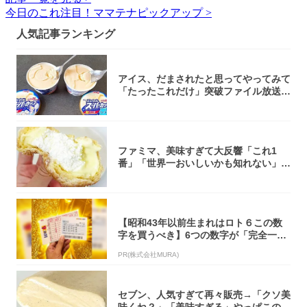
今日のこれ注目！ママテナピックアップ >
人気記事ランキング
アイス、だまされたと思ってやってみて
「たったこれだけ」突破ファイル放送で
大注目！...
ファミマ、美味すぎて大反響「これ1
番」「世界一おいしいかも知れない」
「飲めそう」
【昭和43年以前生まれはロト６この数
字を買うべき】6つの数字が「完全一
致」する方...
PR(株式会社MURA)
セブン、人気すぎて再々販売→「クソ美