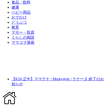
食品・飲料
健康
ベビー用品
おでかけ
どうぶつ
教育
マネー・投資
くらしの相談
ママコマ漫画
【8/26 正午】ママテナ / Merkystyle / ラナーヌ 終了のお
知らせ