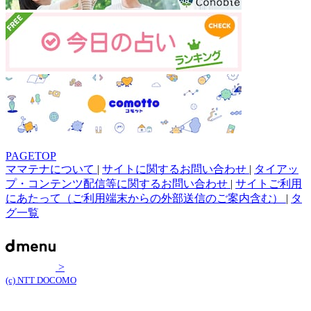
PAGETOP
ママテナについて
|
サイトに関するお問い合わせ
|
タイアッ
プ・コンテンツ配信等に関するお問い合わせ
|
サイトご利用
にあたって（ご利用端末からの外部送信のご案内含む）
|
タ
グ一覧
>
(c) NTT DOCOMO