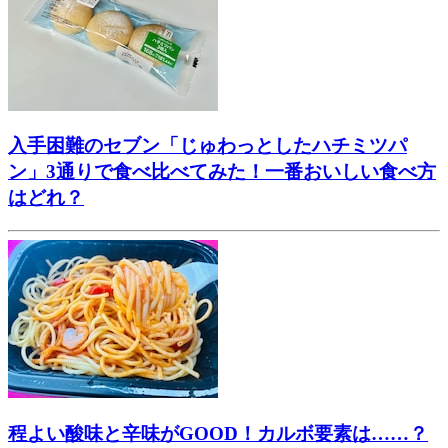
入手困難のセブン「じゅわっとしたハチミツパ
ン」3通りで食べ比べてみた！一番おいしい食べ方
はどれ？
程よい酸味と辛味がGOOD！カルボ要素は……？