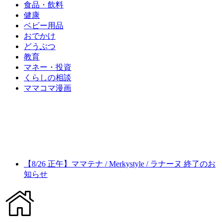
食品・飲料
健康
ベビー用品
おでかけ
どうぶつ
教育
マネー・投資
くらしの相談
ママコマ漫画
【8/26 正午】ママテナ / Merkystyle / ラナーヌ 終了のお
知らせ