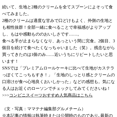
続いて、生地と2種のクリームを全てスプーンによそって食
べてみました。
2種のクリームは適度な甘みで口どけもよく、外側の生地と
も相性抜群！全部一緒に食べることで幸福感がよりアップ
し、もはや感動もののおいしさです……。
食べる手が止まらなくなり、あっという間に完食。2個目、3
個目を続けて食べたくなっちゃいました（笑）。残念ながら
買ってきたのは1個のみ……近いうちにリピートしたいと思
います！
SNSでは「プレミアムロールケーキに比べて生地がカステラ
っぽくてこっちもすき！」「生地のしっとり感とクリームの
口溶けが食べ心地良くおいしかった」などの感想も。気にな
る人はお近くのローソンでチェックしてみてくださいね！
>>>
コンビニスイーツおすすめ人気商品はこちら
（文・写真：ママテナ編集部グルメチーム）
※本記事の情報は執筆時または公開時のものであり､最新の