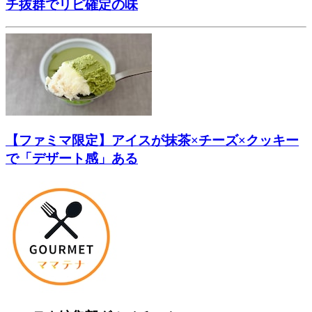
チ抜群でリピ確定の味
【ファミマ限定】アイスが抹茶×チーズ×クッキー
で「デザート感」ある