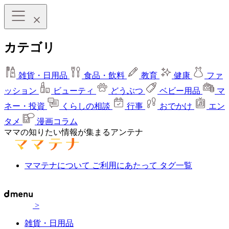
カテゴリ
雑貨・日用品
食品・飲料
教育
健康
ファ
ッション
ビューティ
どうぶつ
ベビー用品
マ
ネー・投資
くらしの相談
行事
おでかけ
エン
タメ
漫画コラム
ママの知りたい情報が集まるアンテナ
ママテナについて
ご利用にあたって
タグ一覧
>
雑貨・日用品