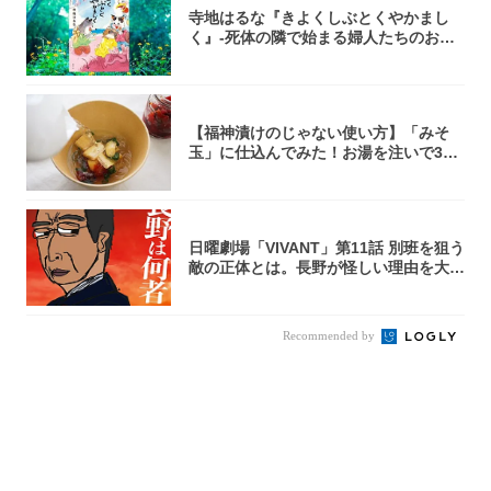
寺地はるな『きよくしぶとくやかまし
く』-死体の隣で始まる婦人たちのお茶
会⁉ 秘密...
【福神漬けのじゃない使い方】「みそ
玉」に仕込んでみた！お湯を注いで30
秒で…朝の...
日曜劇場「VIVANT」第11話 別班を狙う
敵の正体とは。長野が怪しい理由を大
考...
Recommended by