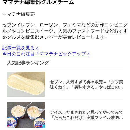
ママテナ編集部グルメチーム
ママテナ編集部
セブンイレブン、ローソン、ファミマなどの新作コンビニグ
ルメやコンビニスイーツ、人気のファストフードなどおすす
めグルメを編集部メンバーが実食レビューします。
記事一覧を見る >
今日のこれ注目！ママテナピックアップ >
人気記事ランキング
セブン、人気すぎて再々販売→「クソ美
味くね？」「美味すぎる」やっぱこのク
オリティ...
アイス、だまされたと思ってやってみて
「たったこれだけ」突破ファイル放送で
大注目！...