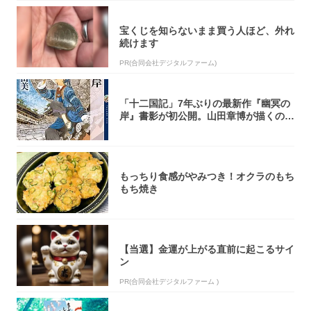
宝くじを知らないまま買う人ほど、外れ
続けます
PR(合同会社デジタルファーム)
「十二国記」7年ぶりの最新作『幽冥の
岸』書影が初公開。山田章博が描くのは
謎めいた...
もっちり食感がやみつき！オクラのもち
もち焼き
【当選】金運が上がる直前に起こるサイ
ン
PR(合同会社デジタルファーム )