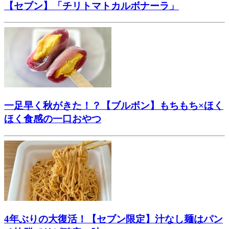
【セブン】「チリトマトカルボナーラ」
一足早く秋がきた！？【ブルボン】もちもち×ほく
ほく食感の一口おやつ
4年ぶりの大復活！【セブン限定】汁なし麺はパン