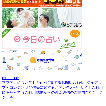
PAGETOP
ママテナについて
|
サイトに関するお問い合わせ
|
タイアッ
プ・コンテンツ配信等に関するお問い合わせ
|
サイトご利用
にあたって（ご利用端末からの外部送信のご案内含む）
|
タ
グ一覧