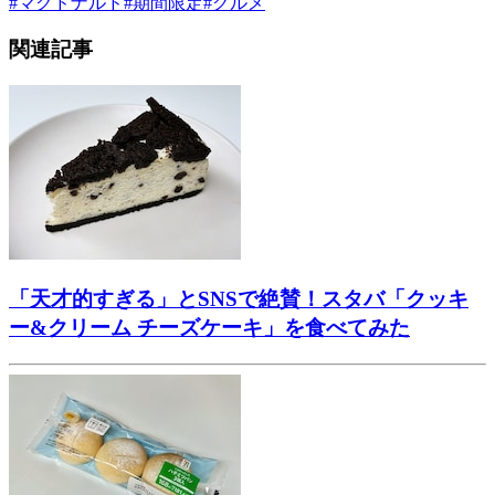
#
マクドナルド
#
期間限定
#
グルメ
関連記事
「天才的すぎる」とSNSで絶賛！スタバ「クッキ
ー&クリーム チーズケーキ」を食べてみた