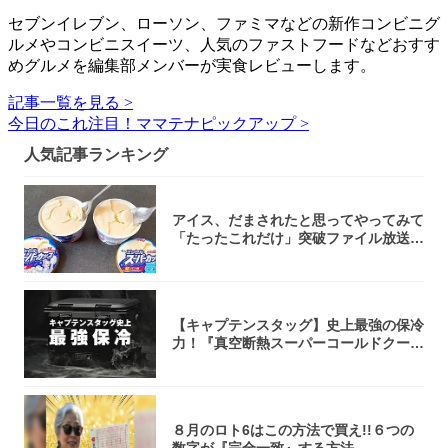
セブンイレブン、ローソン、ファミマなどの新作コンビニグ
ルメやコンビニスイーツ、人気のファストフードなどおすす
めグルメを編集部メンバーが実食レビューします。
記事一覧を見る >
今日のこれ注目！ママテナピックアップ >
人気記事ランキング
アイス、だまされたと思ってやってみて
「たったこれだけ」突破ファイル放送で
大注目！...
【キャプテンスタッグ】史上最強の保冷
力！『真空断熱スーパーコールドクーラ
ーボック...
８月のロト6はこの方法で買え!!６つの