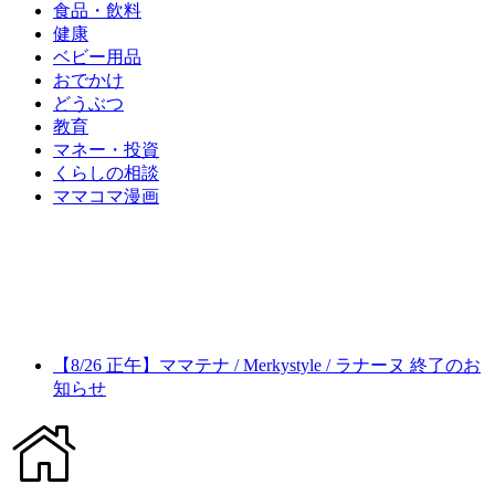
食品・飲料
健康
ベビー用品
おでかけ
どうぶつ
教育
マネー・投資
くらしの相談
ママコマ漫画
【8/26 正午】ママテナ / Merkystyle / ラナーヌ 終了のお
知らせ