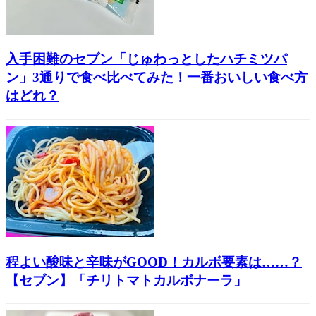
入手困難のセブン「じゅわっとしたハチミツパ
ン」3通りで食べ比べてみた！一番おいしい食べ方
はどれ？
程よい酸味と辛味がGOOD！カルボ要素は……？
【セブン】「チリトマトカルボナーラ」