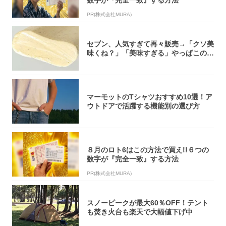
数字が『完全一致』する方法
PR(株式会社MURA)
セブン、人気すぎて再々販売→「クソ美
味くね？」「美味すぎる」やっぱこのク
オリティ...
マーモットのTシャツおすすめ10選！ア
ウトドアで活躍する機能別の選び方
８月のロト6はこの方法で買え!!６つの
数字が『完全一致』する方法
PR(株式会社MURA)
スノーピークが最大60％OFF！テント
も焚き火台も楽天で大幅値下げ中