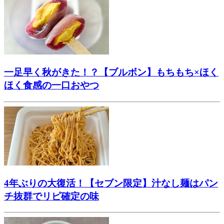
一足早く秋がきた！？【ブルボン】もちもち×ほく
ほく食感の一口おやつ
4年ぶりの大復活！【セブン限定】汁なし麺はパン
チ抜群でリピ確定の味