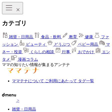
カテゴリ
雑貨・日用品
食品・飲料
教育
健康
ファ
ッション
ビューティ
どうぶつ
ベビー用品
マ
ネー・投資
くらしの相談
行事
おでかけ
エン
タメ
漫画コラム
ママの知りたい情報が集まるアンテナ
ママテナについて
ご利用にあたって
タグ一覧
>
雑貨・日用品