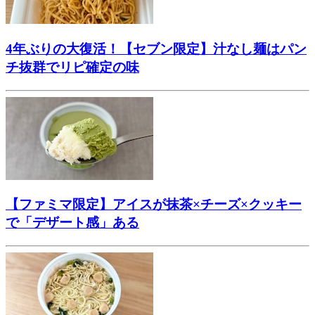
4年ぶりの大復活！【セブン限定】汁なし麺はパン
チ抜群でリピ確定の味
【ファミマ限定】アイスが抹茶×チーズ×クッキー
で「デザート感」ある