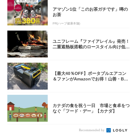
アマゾン1位「このお茶ガチです」噂の
お茶
PR(ハーブ健康本舗)
ユニフレーム『ファイアレイル』発売！
二重遮熱板搭載のロースタイル向け低型
焚き火台
【最大40％OFF】ポータブルエアコン
＆ファンがAmazonでお得！山善・Bo
u...
カナダの食を祝う一日 市場と食卓をつ
なぐ「フード・デー」【カナダ】
Recommended by