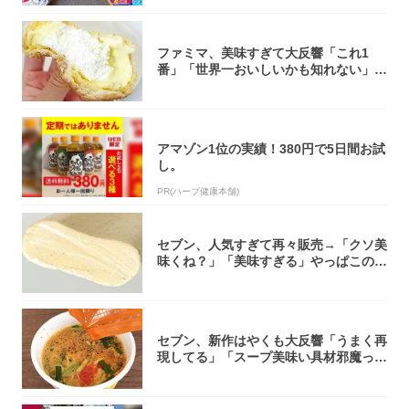
ファミマ、美味すぎて大反響「これ1
番」「世界一おいしいかも知れない」
「飲めそう」
アマゾン1位の実績！380円で5日間お試
し。
PR(ハーブ健康本舗)
セブン、人気すぎて再々販売→「クソ美
味くね？」「美味すぎる」やっぱこのク
オリティ...
セブン、新作はやくも大反響「うまく再
現してる」「スープ美味い具材邪魔って
くらい美...