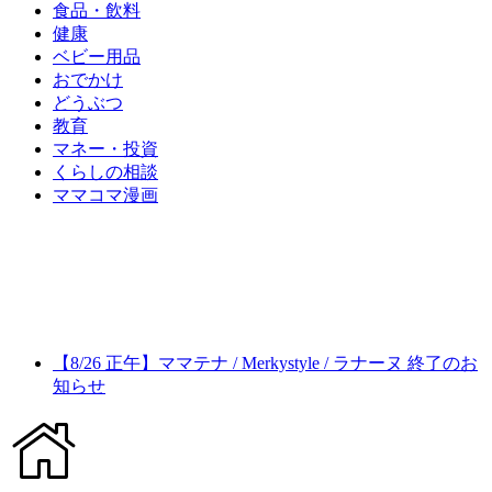
食品・飲料
健康
ベビー用品
おでかけ
どうぶつ
教育
マネー・投資
くらしの相談
ママコマ漫画
【8/26 正午】ママテナ / Merkystyle / ラナーヌ 終了のお
知らせ