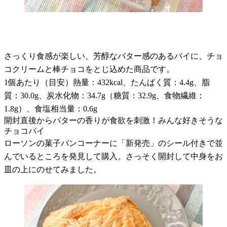
さっくり食感が楽しい、芳醇なバター感のあるパイに、チョ
コクリームと棒チョコをとじ込めた商品です。
1個あたり（目安）熱量：432kcal、たんぱく質：4.4g、脂
質：30.0g、炭水化物：34.7g（糖質：32.9g、食物繊維：
1.8g）、食塩相当量：0.6g
開封直後からバターの香りが食欲を刺激！みんな好きそうな
チョコパイ
ローソンの菓子パンコーナーに「新発売」のシール付きで並
んでいるところを発見して購入。さっそく開封して中身をお
皿の上にのせてみました。