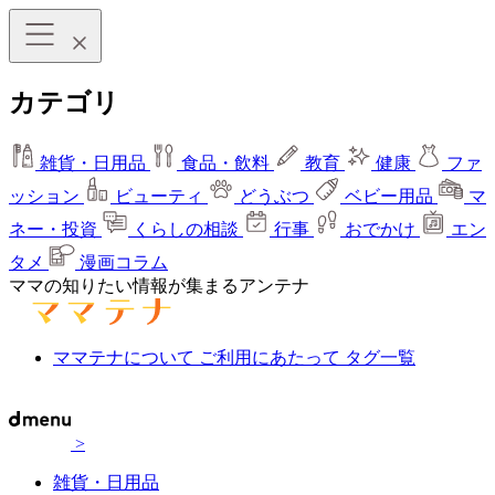
カテゴリ
雑貨・日用品
食品・飲料
教育
健康
ファ
ッション
ビューティ
どうぶつ
ベビー用品
マ
ネー・投資
くらしの相談
行事
おでかけ
エン
タメ
漫画コラム
ママの知りたい情報が集まるアンテナ
ママテナについて
ご利用にあたって
タグ一覧
>
雑貨・日用品