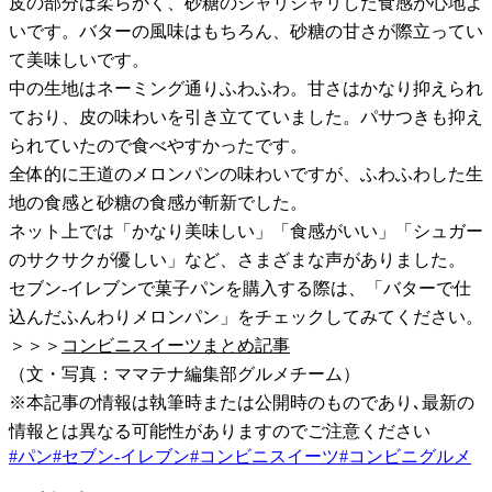
皮の部分は柔らかく、砂糖のジャリジャリした食感が心地よ
いです。バターの風味はもちろん、砂糖の甘さが際立ってい
て美味しいです。
中の生地はネーミング通りふわふわ。甘さはかなり抑えられ
ており、皮の味わいを引き立てていました。パサつきも抑え
られていたので食べやすかったです。
全体的に王道のメロンパンの味わいですが、ふわふわした生
地の食感と砂糖の食感が斬新でした。
ネット上では「かなり美味しい」「食感がいい」「シュガー
のサクサクが優しい」など、さまざまな声がありました。
セブン-イレブンで菓子パンを購入する際は、「バターで仕
込んだふんわりメロンパン」をチェックしてみてください。
＞＞＞
コンビニスイーツまとめ記事
（文・写真：ママテナ編集部グルメチーム）
※本記事の情報は執筆時または公開時のものであり､最新の
情報とは異なる可能性がありますのでご注意ください
#
パン
#
セブン-イレブン
#
コンビニスイーツ
#
コンビニグルメ