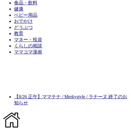
食品・飲料
健康
ベビー用品
おでかけ
どうぶつ
教育
マネー・投資
くらしの相談
ママコマ漫画
【8/26 正午】ママテナ / Merkystyle / ラナーヌ 終了のお
知らせ