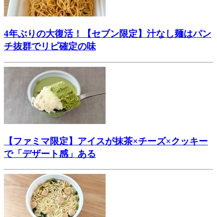
4年ぶりの大復活！【セブン限定】汁なし麺はパン
チ抜群でリピ確定の味
【ファミマ限定】アイスが抹茶×チーズ×クッキー
で「デザート感」ある