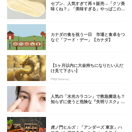
セブン、人気すぎて再々販売→「クソ美
味くね？」「美味すぎる」やっぱこのク
オリティ...
カナダの食を祝う一日 市場と食卓をつ
なぐ「フード・デー」【カナダ】
【1ヶ月以内に大金持ちになりたい人だ
け見て下さい】
PR(Il Sereno)
人気の「水光カラコン」で救急搬送も？
知らずに使うと危険な『失明リスク』と
医師が教...
虎ノ門ヒルズ：「アンダーズ 東京」ハ