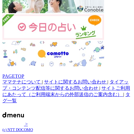
PAGETOP
ママテナについて
|
サイトに関するお問い合わせ
|
タイアッ
プ・コンテンツ配信等に関するお問い合わせ
|
サイトご利用
にあたって（ご利用端末からの外部送信のご案内含む）
|
タ
グ一覧
>
(c) NTT DOCOMO