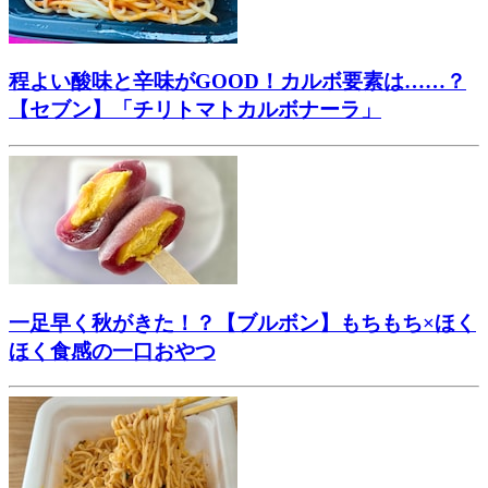
程よい酸味と辛味がGOOD！カルボ要素は……？
【セブン】「チリトマトカルボナーラ」
一足早く秋がきた！？【ブルボン】もちもち×ほく
ほく食感の一口おやつ