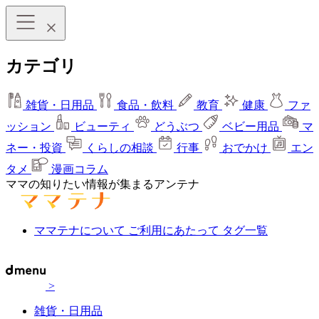
カテゴリ
雑貨・日用品
食品・飲料
教育
健康
ファ
ッション
ビューティ
どうぶつ
ベビー用品
マ
ネー・投資
くらしの相談
行事
おでかけ
エン
タメ
漫画コラム
ママの知りたい情報が集まるアンテナ
ママテナについて
ご利用にあたって
タグ一覧
>
雑貨・日用品