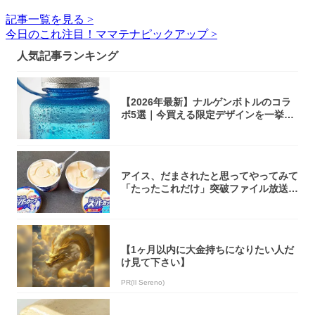
記事一覧を見る >
今日のこれ注目！ママテナピックアップ >
人気記事ランキング
【2026年最新】ナルゲンボトルのコラ
ボ5選｜今買える限定デザインを一挙紹
介！
アイス、だまされたと思ってやってみて
「たったこれだけ」突破ファイル放送で
大注目！...
【1ヶ月以内に大金持ちになりたい人だ
け見て下さい】
PR(Il Sereno)