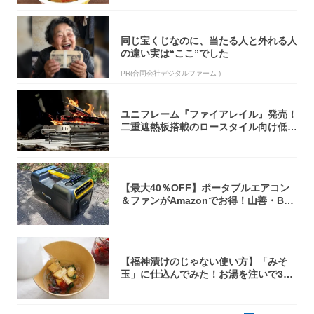
同じ宝くじなのに、当たる人と外れる人
の違い実は“ここ”でした
PR(合同会社デジタルファーム )
ユニフレーム『ファイアレイル』発売！
二重遮熱板搭載のロースタイル向け低型
焚き火台
【最大40％OFF】ポータブルエアコン
＆ファンがAmazonでお得！山善・Bo
u...
【福神漬けのじゃない使い方】「みそ
玉」に仕込んでみた！お湯を注いで30
秒で…朝の...