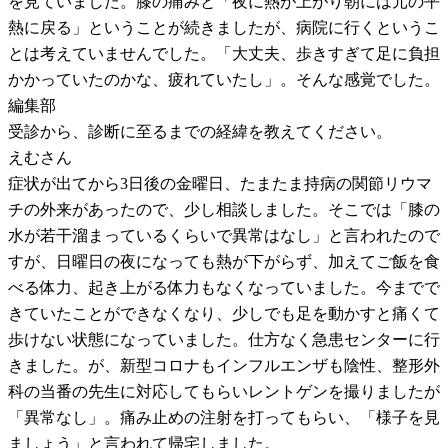
を見ていました。膝の痛みと「夜に熱が上がり朝には元の平
熱に戻る」ということが続きましたが、病院に行くというこ
とは考えていませんでした。「大丈夫、歩きすぎて足に負担
かかっていたのかな、疲れていたし」。そんな感覚でした。
編集部
受診から、診断に至るまでの経緯を教えてください。
えむさん
症状が出てから3日後の金曜日、たまたま持病の関節リウマ
チの外来があったので、少し相談しました。そこでは「膝の
水が若干溜まっているくらいで異常はなし」と言われたので
すが、日曜日の夜になっても熱が下がらず、加えてご飯を食
べる体力、起き上がる体力もなくなっていました。今までで
きていたことができなくなり、少しでも足を動かすと痛くて
歩けない状態になっていました。仕方なく急患センターに行
きました。が、新型コロナもインフルエンザも陰性、整形外
科の当番の先生に対応してもらいレントゲンを撮りましたが
「異常なし」。痛み止めの注射を打ってもらい、「様子を見
ましょう」と言われて帰宅しました。