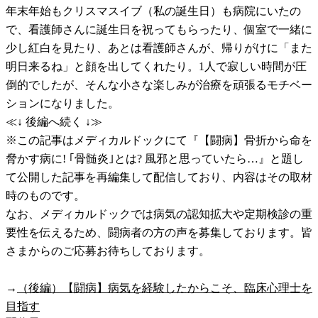
年末年始もクリスマスイブ（私の誕生日）も病院にいたの
で、看護師さんに誕生日を祝ってもらったり、個室で一緒に
少し紅白を見たり、あとは看護師さんが、帰りがけに「また
明日来るね」と顔を出してくれたり。1人で寂しい時間が圧
倒的でしたが、そんな小さな楽しみが治療を頑張るモチベー
ションになりました。
≪↓ 後編へ続く ↓≫
※この記事はメディカルドックにて『【闘病】骨折から命を
脅かす病に! ｢骨髄炎｣とは? 風邪と思っていたら…』と題し
て公開した記事を再編集して配信しており、内容はその取材
時のものです。
なお、メディカルドックでは病気の認知拡大や定期検診の重
要性を伝えるため、闘病者の方の声を募集しております。皆
さまからのご応募お待ちしております。
→
（後編）【闘病】病気を経験したからこそ、臨床心理士を
目指す