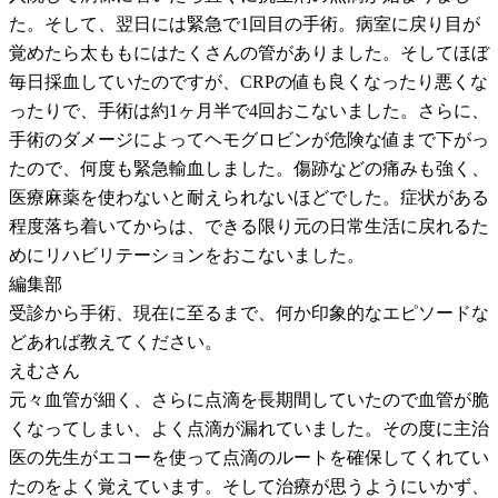
た。そして、翌日には緊急で1回目の手術。病室に戻り目が
覚めたら太ももにはたくさんの管がありました。そしてほぼ
毎日採血していたのですが、CRPの値も良くなったり悪くな
ったりで、手術は約1ヶ月半で4回おこないました。さらに、
手術のダメージによってヘモグロビンが危険な値まで下がっ
たので、何度も緊急輸血しました。傷跡などの痛みも強く、
医療麻薬を使わないと耐えられないほどでした。症状がある
程度落ち着いてからは、できる限り元の日常生活に戻れるた
めにリハビリテーションをおこないました。
編集部
受診から手術、現在に至るまで、何か印象的なエピソードな
どあれば教えてください。
えむさん
元々血管が細く、さらに点滴を長期間していたので血管が脆
くなってしまい、よく点滴が漏れていました。その度に主治
医の先生がエコーを使って点滴のルートを確保してくれてい
たのをよく覚えています。そして治療が思うようにいかず、