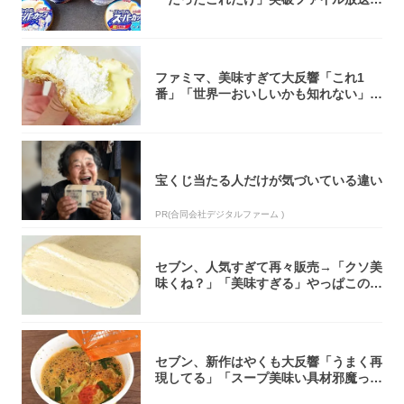
大注目！...
ファミマ、美味すぎて大反響「これ1
番」「世界一おいしいかも知れない」
「飲めそう」
宝くじ当たる人だけが気づいている違い
PR(合同会社デジタルファーム )
セブン、人気すぎて再々販売→「クソ美
味くね？」「美味すぎる」やっぱこのク
オリティ...
セブン、新作はやくも大反響「うまく再
現してる」「スープ美味い具材邪魔って
くらい美...