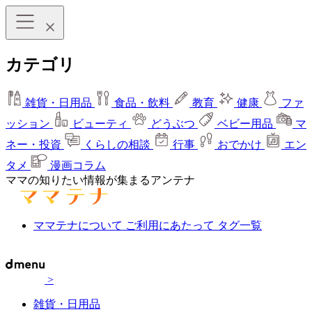
カテゴリ
雑貨・日用品
食品・飲料
教育
健康
ファ
ッション
ビューティ
どうぶつ
ベビー用品
マ
ネー・投資
くらしの相談
行事
おでかけ
エン
タメ
漫画コラム
ママの知りたい情報が集まるアンテナ
ママテナについて
ご利用にあたって
タグ一覧
>
雑貨・日用品