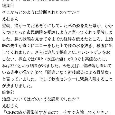
編集部
そこからどのように診断されたのですか？
えむさん
翌朝、痛がってだるそうにしていた私の姿を見た母が、かか
りつけだった市民病院を受診しようと言ってくれて受診しま
した。膝の状態を見せて今までの経緯を伝えたところ、主治
医の先生が直ぐにエコーをした上で膝の水を抜き、検査に出
してくれました。さらに追加で採血とCTとレントゲンをお
こない、採血ではCRP（炎症の値）が1.0でも高値なのに、
私は37.0という結果が出ました。今思えば、普段落ち着いて
いる先生が慌てた姿で「間違いなく術後感染による骨髄炎」
と言っていました。そして救命センターに緊急入院すること
が決まりました。
編集部
治療についてはどのような説明でしたか？
えむさん
「CRPの値が異常値すぎるので、今すぐ入院してください」