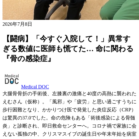
2026年7月8日
【闘病】「今すぐ入院して！」異常す
ぎる数値に医師も慌てた… 命に関わる
『骨の感染症』
Medical DOC
大腿骨骨折の手術後、左膝裏の激痛と40度の高熱に襲われた
えむさん（仮称）。「風邪」や「疲労」と思い過ごすうちに
歩行困難となり、かかりつけ医で発覚した炎症反応（CRP）
は驚異の37.0でした。命の危険もある「術後感染による骨髄
炎」と診断され、即日救命センターへ。コロナ禍で家族に会
えない孤独の中、クリスマスイブの誕生日や年末年始を病室