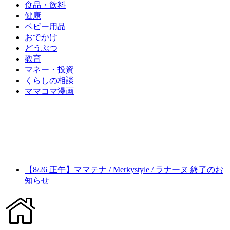
食品・飲料
健康
ベビー用品
おでかけ
どうぶつ
教育
マネー・投資
くらしの相談
ママコマ漫画
【8/26 正午】ママテナ / Merkystyle / ラナーヌ 終了のお
知らせ