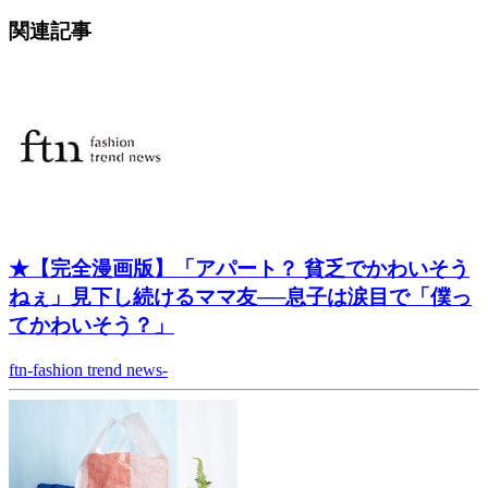
関連記事
★【完全漫画版】「アパート？ 貧乏でかわいそう
ねぇ」見下し続けるママ友──息子は涙目で「僕っ
てかわいそう？」
ftn-fashion trend news-