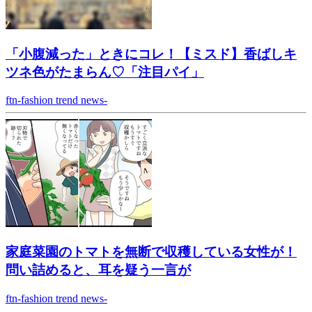
「小腹減った」ときにコレ！【ミスド】香ばしキ
ツネ色がたまらん♡「注目パイ」
ftn-fashion trend news-
家庭菜園のトマトを無断で収穫している女性が！
問い詰めると、耳を疑う一言が
ftn-fashion trend news-