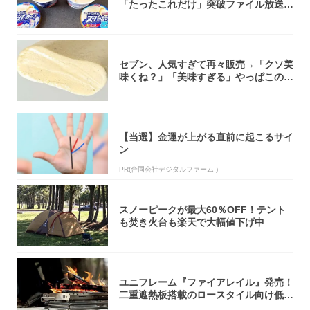
「たったこれだけ」突破ファイル放送で
大注目！...
セブン、人気すぎて再々販売→「クソ美
味くね？」「美味すぎる」やっぱこのク
オリティ...
【当選】金運が上がる直前に起こるサイ
ン
PR(合同会社デジタルファーム )
スノーピークが最大60％OFF！テント
も焚き火台も楽天で大幅値下げ中
ユニフレーム『ファイアレイル』発売！
二重遮熱板搭載のロースタイル向け低型
焚き火台