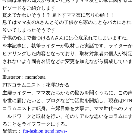
今回は筆者の知人から聞いた見下すママ友との家に関するエ
ピソードをご紹介します。
貧乏でかわいそう！？ 見下すママ友に怒り心頭！！
息子はママ友のAさんとその子供から家のことをバカにされ
泣いてしまったそうです。
子供の心まで傷つけるAさんには心底呆れてしまいますね。
※本記事は、執筆ライターが取材した実話です。ライターが
ヒアリングした内容となっており、取材対象者の個人が特定
されないよう固有名詞などに変更を加えながら構成していま
す。
Illustrator：momobuta
FTNコラムニスト：花澤ひかる
主婦ライター。ママ友たちからの悩みを聞くうちに、この声
を世に届けたいと、ブログなどで活動を開始し、現在はFTN
コラムニストに転身。主婦目線を大事に、ママ世代へのフィ
ールドワークと取材を行い、そのリアルな思いをコラムにす
ることをライフワークにする。
配信元：
ftn-fashion trend news-