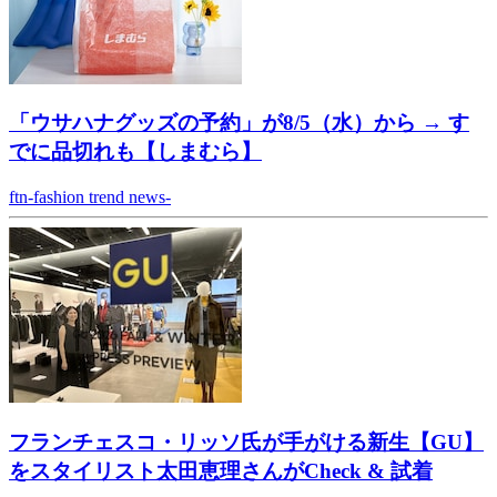
「ウサハナグッズの予約」が8/5（水）から → す
でに品切れも【しまむら】
ftn-fashion trend news-
フランチェスコ・リッソ氏が手がける新生【GU】
をスタイリスト太田恵理さんがCheck & 試着