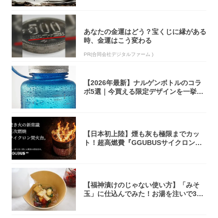
あなたの金運はどう？宝くじに縁がある
時、金運はこう変わる
PR(合同会社デジタルファーム )
【2026年最新】ナルゲンボトルのコラ
ボ5選｜今買える限定デザインを一挙紹
介！
【日本初上陸】煙も灰も極限までカッ
ト！超高燃費『GGUBUSサイクロン焚
火台』が...
【福神漬けのじゃない使い方】「みそ
玉」に仕込んでみた！お湯を注いで30
秒で…朝の...