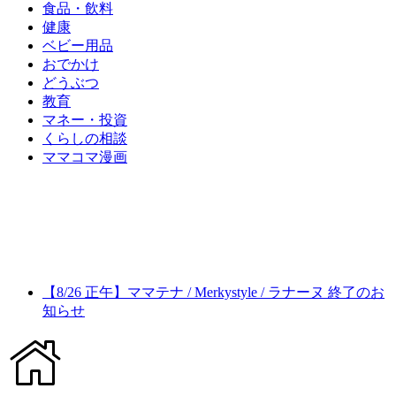
食品・飲料
健康
ベビー用品
おでかけ
どうぶつ
教育
マネー・投資
くらしの相談
ママコマ漫画
【8/26 正午】ママテナ / Merkystyle / ラナーヌ 終了のお
知らせ