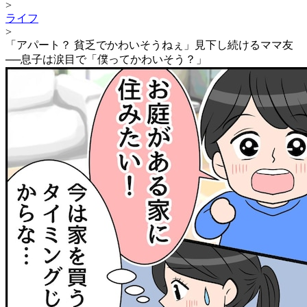
>
ライフ
>
「アパート？ 貧乏でかわいそうねぇ」見下し続けるママ友
──息子は涙目で「僕ってかわいそう？」