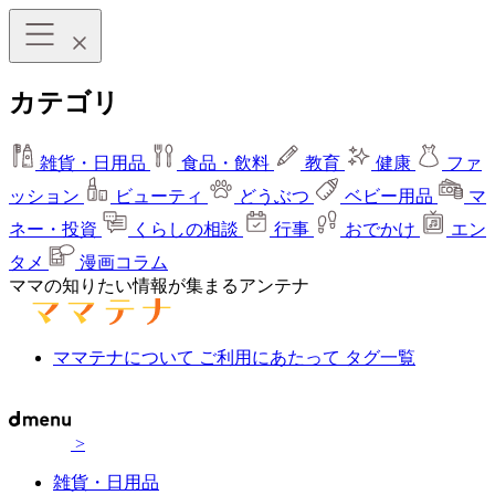
カテゴリ
雑貨・日用品
食品・飲料
教育
健康
ファ
ッション
ビューティ
どうぶつ
ベビー用品
マ
ネー・投資
くらしの相談
行事
おでかけ
エン
タメ
漫画コラム
ママの知りたい情報が集まるアンテナ
ママテナについて
ご利用にあたって
タグ一覧
>
雑貨・日用品