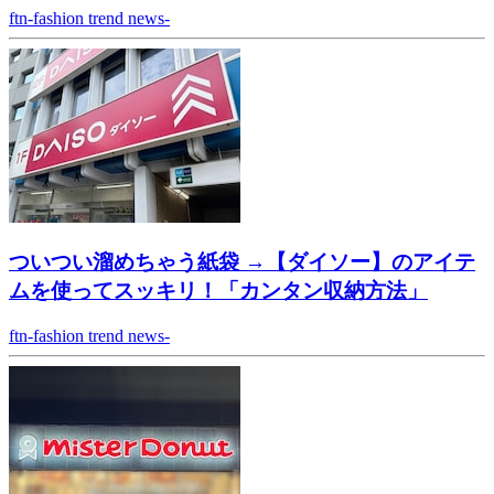
ftn-fashion trend news-
ついつい溜めちゃう紙袋 →【ダイソー】のアイテ
ムを使ってスッキリ！「カンタン収納方法」
ftn-fashion trend news-