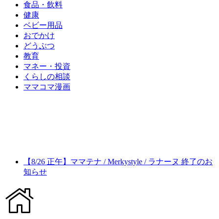
食品・飲料
健康
ベビー用品
おでかけ
どうぶつ
教育
マネー・投資
くらしの相談
ママコマ漫画
【8/26 正午】ママテナ / Merkystyle / ラナーヌ 終了のお
知らせ