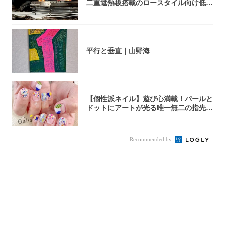
二重遮熱板搭載のロースタイル向け低型
焚き火台
平行と垂直｜山野海
【個性派ネイル】遊び心満載！パールと
ドットにアートが光る唯一無二の指先が
完成！
Recommended by