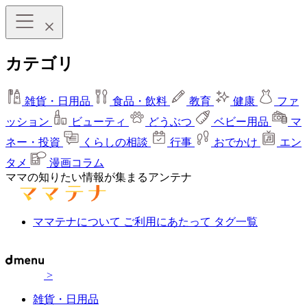
カテゴリ
雑貨・日用品
食品・飲料
教育
健康
ファ
ッション
ビューティ
どうぶつ
ベビー用品
マ
ネー・投資
くらしの相談
行事
おでかけ
エン
タメ
漫画コラム
ママの知りたい情報が集まるアンテナ
ママテナについて
ご利用にあたって
タグ一覧
>
雑貨・日用品