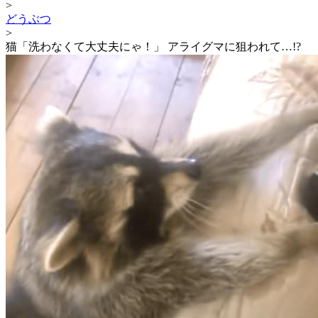
>
どうぶつ
>
猫「洗わなくて大丈夫にゃ！」 アライグマに狙われて…!?