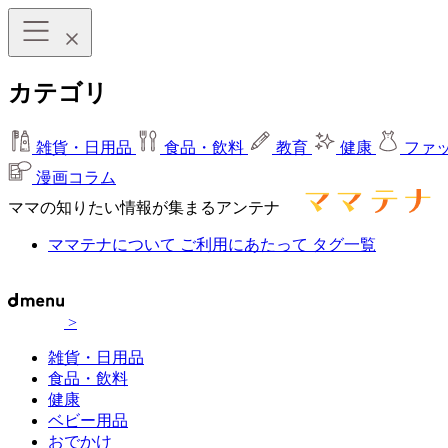
カテゴリ
雑貨・日用品
食品・飲料
教育
健康
ファ
漫画コラム
ママの知りたい情報が集まるアンテナ
ママテナについて
ご利用にあたって
タグ一覧
>
雑貨・日用品
食品・飲料
健康
ベビー用品
おでかけ