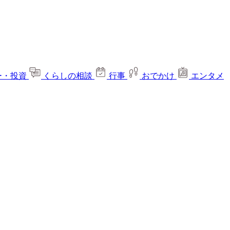
ー・投資
くらしの相談
行事
おでかけ
エンタメ