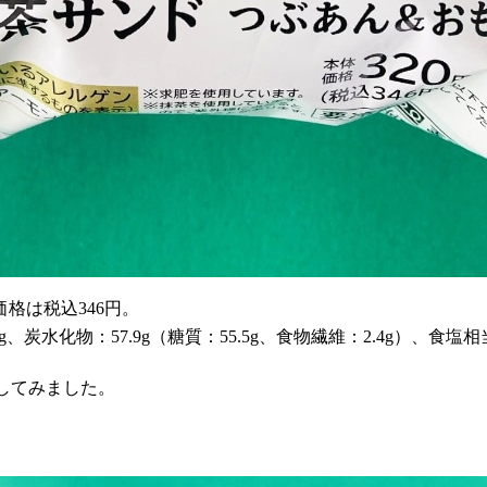
格は税込346円。
8g、炭水化物：57.9g（糖質：55.5g、食物繊維：2.4g）、食塩相当
封してみました。