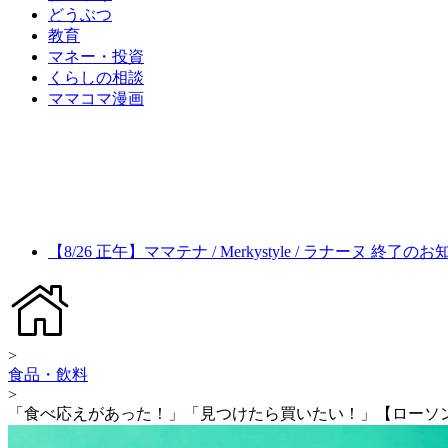
どうぶつ
教育
マネー・投資
くらしの相談
ママコマ漫画
【8/26 正午】ママテナ / Merkystyle / ラナーヌ 終了の
>
食品・飲料
>
「食べ応えがあった！」「見つけたら買いたい！」【ローソン】Uc