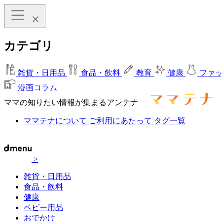
カテゴリ
雑貨・日用品
食品・飲料
教育
健康
ファ
漫画コラム
ママの知りたい情報が集まるアンテナ
ママテナについて
ご利用にあたって
タグ一覧
>
雑貨・日用品
食品・飲料
健康
ベビー用品
おでかけ