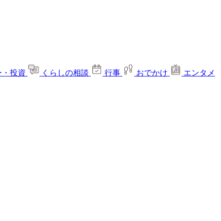
ー・投資
くらしの相談
行事
おでかけ
エンタメ