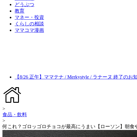
どうぶつ
教育
マネー・投資
くらしの相談
ママコマ漫画
【8/26 正午】ママテナ / Merkystyle / ラナーヌ 終了の
>
食品・飲料
>
何これ？ゴロッゴロチョコが最高にうまい【ローソン】朝食