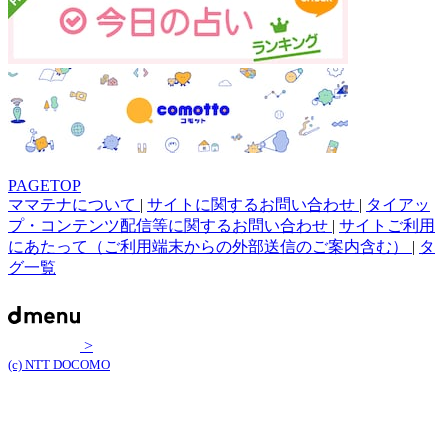
PAGETOP
ママテナについて
|
サイトに関するお問い合わせ
|
タイアッ
プ・コンテンツ配信等に関するお問い合わせ
|
サイトご利用
にあたって（ご利用端末からの外部送信のご案内含む）
|
タ
グ一覧
>
(c) NTT DOCOMO