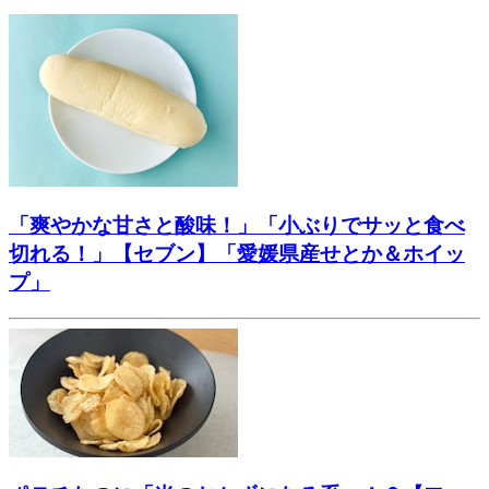
「爽やかな甘さと酸味！」「小ぶりでサッと食べ
切れる！」【セブン】「愛媛県産せとか＆ホイッ
プ」