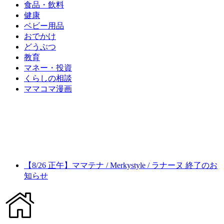
食品・飲料
健康
ベビー用品
おでかけ
どうぶつ
教育
マネー・投資
くらしの相談
ママコマ漫画
【8/26 正午】ママテナ / Merkystyle / ラナーヌ 終了のお
知らせ