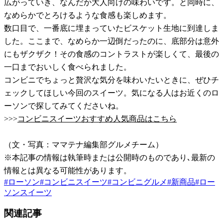
広がっていき、なんだか大人向けの味わいです。と同時に、
なめらかでとろけるような食感も楽しめます。
数口目で、一番底に埋まっていたビスケット生地に到達しま
した。ここまで、なめらか一辺倒だったのに、底部分は意外
にもザクザク！その食感のコントラストが楽しくて、最後の
一口までおいしく食べられました。
コンビニでちょっと贅沢な気分を味わいたいときに、ぜひチ
ェックしてほしい今回のスイーツ。気になる人はお近くのロ
ーソンで探してみてくださいね。
>>>
コンビニスイーツおすすめ人気商品はこちら
（文・写真：ママテナ編集部グルメチーム）
※本記事の情報は執筆時または公開時のものであり､最新の
情報とは異なる可能性があります。
#
ローソン
#
コンビニスイーツ
#
コンビニグルメ
#
新商品
#
ロー
ソンスイーツ
関連記事