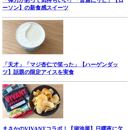
「弾力があって気持ちいい」「普通にリピ」【ロ
ーソン】の新食感スイーツ
「天才」「マジ杏仁で笑った」【ハーゲンダッ
ツ】話題の限定アイスを実食
まさかのVIVANTコラボ！【湖池屋】日曜夜に欠