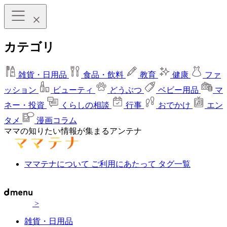
カテゴリ
雑貨・日用品
食品・飲料
教育
健康
ファ
ッション
ビューティ
どうぶつ
ベビー用品
マ
ネー・投資
くらしの相談
行事
おでかけ
エン
タメ
漫画コラム
ママの知りたい情報が集まるアンテナ
ママテナについて
ご利用にあたって
タグ一覧
>
雑貨・日用品