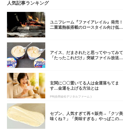
人気記事ランキング
ユニフレーム『ファイアレイル』発売！
二重遮熱板搭載のロースタイル向け低型
焚き火台
アイス、だまされたと思ってやってみて
「たったこれだけ」突破ファイル放送で
大注目！...
玄関に〇〇置いてる人は金運落ちてま
す…金運を上げる方法とは
PR(合同会社デジタルファーム )
セブン、人気すぎて再々販売→「クソ美
味くね？」「美味すぎる」やっぱこのク
オリティ...