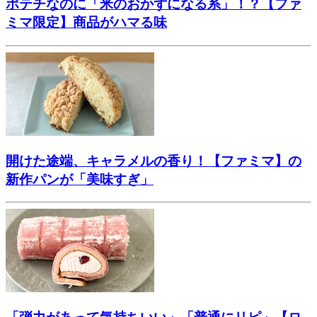
ポテチなのに「米のおかずになる系」！？【ファ
ミマ限定】商品がハマる味
開けた途端、キャラメルの香り！【ファミマ】の
新作パンが「美味すぎ」