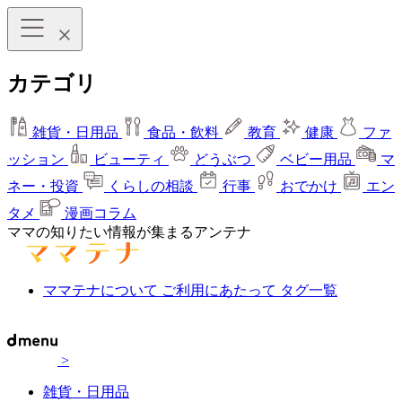
カテゴリ
雑貨・日用品
食品・飲料
教育
健康
ファ
ッション
ビューティ
どうぶつ
ベビー用品
マ
ネー・投資
くらしの相談
行事
おでかけ
エン
タメ
漫画コラム
ママの知りたい情報が集まるアンテナ
ママテナについて
ご利用にあたって
タグ一覧
>
雑貨・日用品