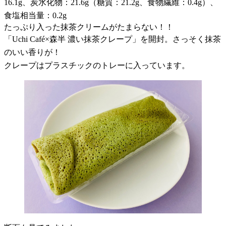
16.1g、炭水化物：21.6g（糖質：21.2g、食物繊維：0.4g）、
食塩相当量：0.2g
たっぷり入った抹茶クリームがたまらない！！
「Uchi Café×森半 濃い抹茶クレープ」を開封。さっそく抹茶
のいい香りが！
クレープはプラスチックのトレーに入っています。