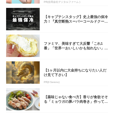
PR(合同会社デジタルファーム )
【キャプテンスタッグ】史上最強の保冷
力！『真空断熱スーパーコールドクーラ
ーボック...
ファミマ、美味すぎて大反響「これ1
番」「世界一おいしいかも知れない」
「飲めそう」
【1ヶ月以内に大金持ちになりたい人だ
け見て下さい】
PR(Il Sereno)
【薬味じゃない食べ方】香りが食欲そそ
る「ミョウガの豚バラ肉巻き」作ってみ
た！辛み...