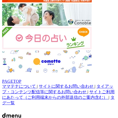
PAGETOP
ママテナについて
|
サイトに関するお問い合わせ
|
タイアッ
プ・コンテンツ配信等に関するお問い合わせ
|
サイトご利用
にあたって（ご利用端末からの外部送信のご案内含む）
|
タ
グ一覧