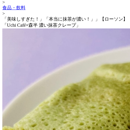
>
食品・飲料
>
「美味しすぎた！」「本当に抹茶が濃い！」」【ローソン】
「Uchi Café×森半 濃い抹茶クレープ」