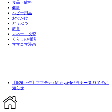
食品・飲料
健康
ベビー用品
おでかけ
どうぶつ
教育
マネー・投資
くらしの相談
ママコマ漫画
【8/26 正午】ママテナ / Merkystyle / ラナーヌ 終了のお
知らせ