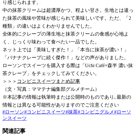
り感じられます。
中の抹茶クリームは超濃厚かつ、程よい甘さ。生地とは違っ
た抹茶の風味や苦味が感じられて美味しいです。ただ、「2
種類」の違いはよくわかりませんでした。
全体的にクレープの薄生地と抹茶クリームの食感が心地よ
く、じっくり味わって食べたい一品でした。
ネット上では「美味しすぎた！」「本当に抹茶が濃い！」
「バナナクレープに続く傑作！」などの声がありました。
ローソンでスイーツを購入する際は「Uchi Café×森半 濃い抹
茶クレープ」をチェックしてみてください。
＞＞＞
コンビニスイーツまとめ記事
（文・写真：ママテナ編集部グルメチーム）
※本記事の情報は執筆時または公開時のものであり､最新の
情報とは異なる可能性がありますのでご注意ください
#
ローソン
#
コンビニスイーツ
#
抹茶
#
コンビニグルメ
#
ローソ
ンスイーツ
関連記事