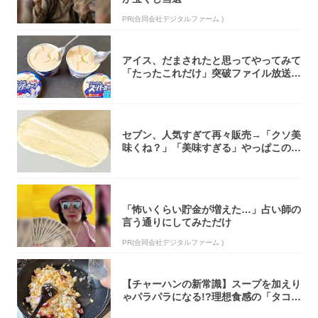
PR(合同会社デジタルファーム )
アイス、だまされたと思ってやってみて
「たったこれだけ」突破ファイル放送で
大注目！...
セブン、人気すぎて再々販売→「クソ美
味くね？」「美味すぎる」やっぱこのク
オリティ...
「怖いくらい貯金が増えた…」占い師の
言う通りにしてみただけ
PR(合同会社デジタルファーム )
【チャーハンの新常識】スープを加えり
ゃパラパラになる!?理想食感の「タコチ
ャーハ...