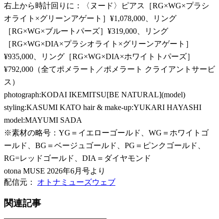
右上から時計回りに：〈ヌード〉ピアス［RG×WG×プラシ
オライト×グリーンアゲート］¥1,078,000、リング
［RG×WG×ブルートパーズ］¥319,000、リング
［RG×WG×DIA×プラシオライト×グリーンアゲート］
¥935,000、リング［RG×WG×DIA×ホワイトトパーズ］
¥792,000（全てポメラート／ポメラート クライアントサービ
ス）
photograph:KODAI IKEMITSU[BE NATURAL](model)
styling:KASUMI KATO hair & make-up:YUKARI HAYASHI
model:MAYUMI SADA
※素材の略号：YG＝イエローゴールド、WG＝ホワイトゴ
ールド、BG＝ベージュゴールド、PG＝ピンクゴールド、
RG=レッドゴールド、DIA＝ダイヤモンド
otona MUSE 2026年6月号より
配信元：
オトナミューズウェブ
関連記事