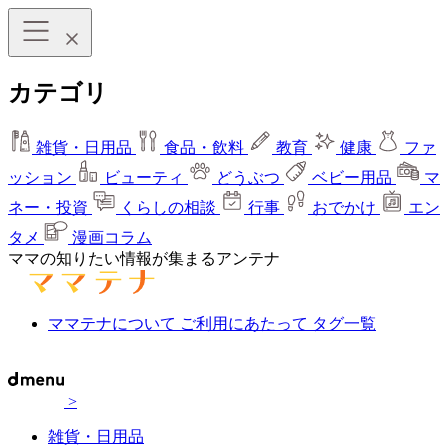
カテゴリ
雑貨・日用品
食品・飲料
教育
健康
ファ
ッション
ビューティ
どうぶつ
ベビー用品
マ
ネー・投資
くらしの相談
行事
おでかけ
エン
タメ
漫画コラム
ママの知りたい情報が集まるアンテナ
ママテナについて
ご利用にあたって
タグ一覧
>
雑貨・日用品