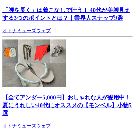
「脚を長く」は着こなしで叶う！ 40代が美脚見え
する3つのポイントとは？｜業界人スナップ9選
オトナミューズウェブ
【全てアンダー5,000円】おしゃれな人が愛用中！
夏にうれしい40代にオススメの【モンベル】小物5
選
オトナミューズウェブ