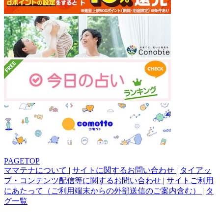
PAGETOP
ママテナについて
|
サイトに関するお問い合わせ
|
タイアッ
プ・コンテンツ配信等に関するお問い合わせ
|
サイトご利用
にあたって（ご利用端末からの外部送信のご案内含む）
|
タ
グ一覧