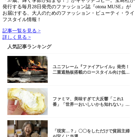
「37歳、輝く季節が始まる！」がキャッチコピー。宝島社が
発行する毎月28日発売のファッション誌『otona MUSE』が
お届けする、大人のためのファッション・ビューティ・ライ
フスタイル情報！
記事一覧を見る >
詳しく見る >
人気記事ランキング
ユニフレーム『ファイアレイル』発売！
二重遮熱板搭載のロースタイル向け低型
焚き火台
ファミマ、美味すぎて大反響「これ1
番」「世界一おいしいかも知れない」
「飲めそう」
「現実…？」〇〇をしただけで貧困主婦
が宝くじ当選