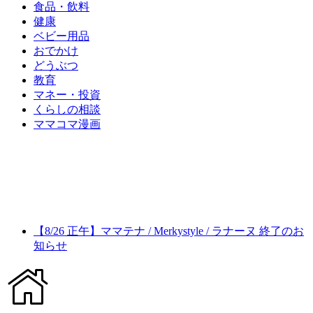
食品・飲料
健康
ベビー用品
おでかけ
どうぶつ
教育
マネー・投資
くらしの相談
ママコマ漫画
【8/26 正午】ママテナ / Merkystyle / ラナーヌ 終了のお
知らせ