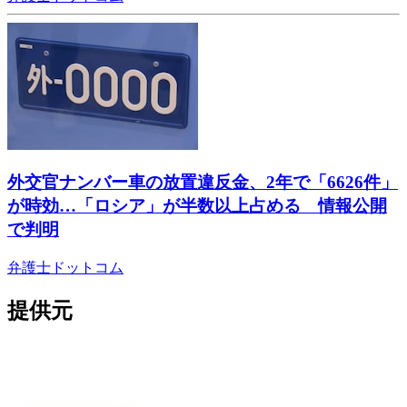
外交官ナンバー車の放置違反金、2年で「6626件」
が時効…「ロシア」が半数以上占める 情報公開
で判明
弁護士ドットコム
提供元