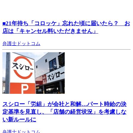
■21年待ち「コロッケ」忘れた頃に届いたら？ お
店は「キャンセル料いただきません」
弁護士ドットコム
スシロー「労組」が会社と和解…パート時給の決
定基準を見直し、「店舗の経営状況」を考慮しな
い新ルールに
弁護士ドットコム