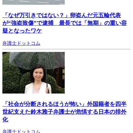
「なぜ万引きではない？」卵盗んだ元五輪代表
が“強盗致傷”で逮捕 最長では「無期」の重い容
疑となったワケ
弁護士ドットコム
「社会が分断されるほうが怖い」外国籍者を四半
世紀支えた鈴木雅子弁護士が危惧する日本の排外
化
弁護士ドットコム