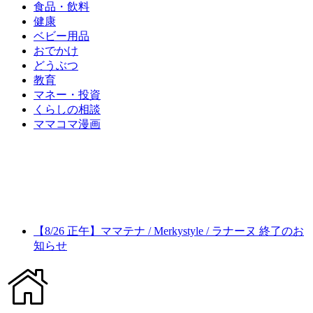
食品・飲料
健康
ベビー用品
おでかけ
どうぶつ
教育
マネー・投資
くらしの相談
ママコマ漫画
【8/26 正午】ママテナ / Merkystyle / ラナーヌ 終了のお
知らせ