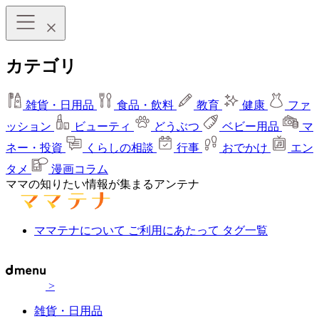
カテゴリ
雑貨・日用品
食品・飲料
教育
健康
ファ
ッション
ビューティ
どうぶつ
ベビー用品
マ
ネー・投資
くらしの相談
行事
おでかけ
エン
タメ
漫画コラム
ママの知りたい情報が集まるアンテナ
ママテナについて
ご利用にあたって
タグ一覧
>
雑貨・日用品