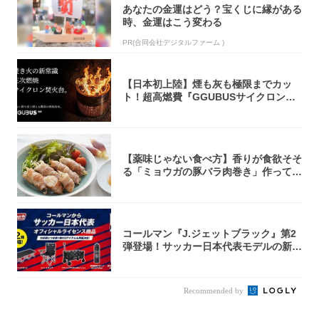
あなたの金運はどう？宝くじに縁がある
時、金運はこう変わる
PR(合同会社デジタルファーム )
【日本初上陸】煙も灰も極限までカッ
ト！超高燃費『GGUBUSサイクロン焚
火台』が...
【薬味じゃない食べ方】香りが食欲そそ
る「ミョウガの豚バラ肉巻き」作ってみ
た！辛み...
コールマン『J.ジェットブラック』第2
弾登場！サッカー日本代表モデルの新作
5アイ...
Recommended by