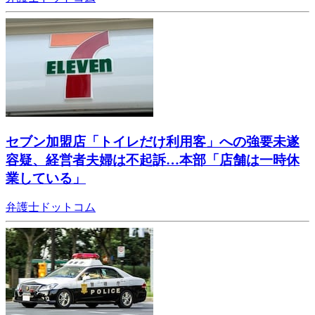
セブン加盟店「トイレだけ利用客」への強要未遂
容疑、経営者夫婦は不起訴…本部「店舗は一時休
業している」
弁護士ドットコム