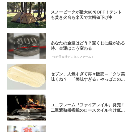
スノーピークが最大60％OFF！テント
も焚き火台も楽天で大幅値下げ中
あなたの金運はどう？宝くじに縁がある
時、金運はこう変わる
PR(合同会社デジタルファーム )
セブン、人気すぎて再々販売→「クソ美
味くね？」「美味すぎる」やっぱこのク
オリティ...
ユニフレーム『ファイアレイル』発売！
二重遮熱板搭載のロースタイル向け低型
焚き火台