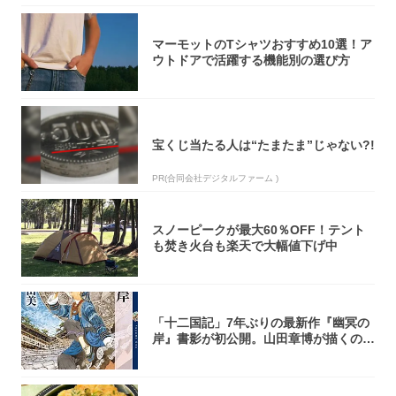
マーモットのTシャツおすすめ10選！ア
ウトドアで活躍する機能別の選び方
宝くじ当たる人は“たまたま”じゃない?!
PR(合同会社デジタルファーム )
スノーピークが最大60％OFF！テント
も焚き火台も楽天で大幅値下げ中
「十二国記」7年ぶりの最新作『幽冥の
岸』書影が初公開。山田章博が描くのは
謎めいた...