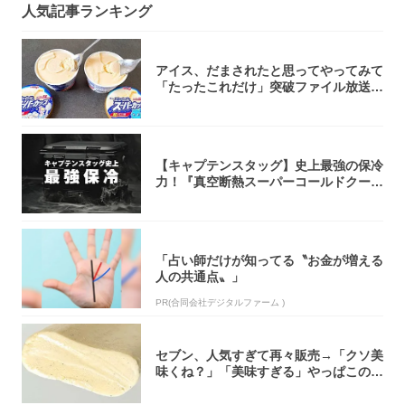
人気記事ランキング
アイス、だまされたと思ってやってみて
「たったこれだけ」突破ファイル放送で
大注目！...
【キャプテンスタッグ】史上最強の保冷
力！『真空断熱スーパーコールドクーラ
ーボック...
「占い師だけが知ってる〝お金が増える
人の共通点〟」
PR(合同会社デジタルファーム )
セブン、人気すぎて再々販売→「クソ美
味くね？」「美味すぎる」やっぱこのク
オリティ...