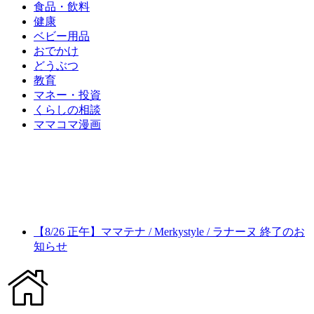
食品・飲料
健康
ベビー用品
おでかけ
どうぶつ
教育
マネー・投資
くらしの相談
ママコマ漫画
【8/26 正午】ママテナ / Merkystyle / ラナーヌ 終了のお
知らせ