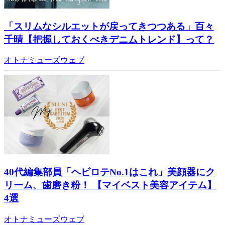
「スリムなシルエットが戻ってきつつある」百々
千晴【把握しておくべきデニムトレンド】って？
オトナミューズウェブ
40代編集部員「ヘビロテNo.1はこれ」美顔器にク
リーム、歯磨き粉！ 【マイベスト美容アイテム】
4選
オトナミューズウェブ