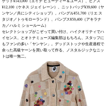
ケット¥143,000（エイチ ビューティー＆ユース）、ピアス
¥12,100（ケネス ジェイ レーン）、ニットバッグ¥39,600（ヤ
ンヤン／共にシティショップ）、バングル¥51,700（リエ ス
タジオ／トゥモローランド）、パンプス¥59,400（アキラナ
カ／ハルミ ショールーム）
セレクトショップがこぞって買い付け、ハイクオリティでハ
イセンス、とオトナミューズ編集部はもちろん、スタッフに
もファンの多い「ヤンヤン」。デッドストックや生産過程で
余った高級ヤーンを買い取って作る、ノスタルジックなニッ
トは唯一無二。