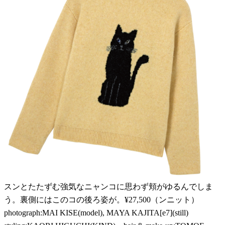
スンとたたずむ強気なニャンコに思わず頬がゆるんでしま
う。裏側にはこのコの後ろ姿が。¥27,500（ンニット）
photograph:MAI KISE(model), MAYA KAJITA[e7](still)