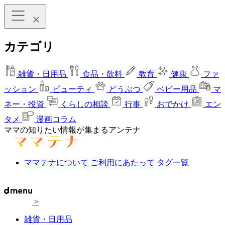
カテゴリ
雑貨・日用品
食品・飲料
教育
健康
ファ
ッション
ビューティ
どうぶつ
ベビー用品
マ
ネー・投資
くらしの相談
行事
おでかけ
エン
タメ
漫画コラム
ママの知りたい情報が集まるアンテナ
ママテナについて
ご利用にあたって
タグ一覧
>
雑貨・日用品