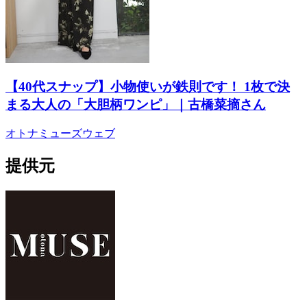
【40代スナップ】小物使いが鉄則です！ 1枚で決
まる大人の「大胆柄ワンピ」｜古橋菜摘さん
オトナミューズウェブ
提供元