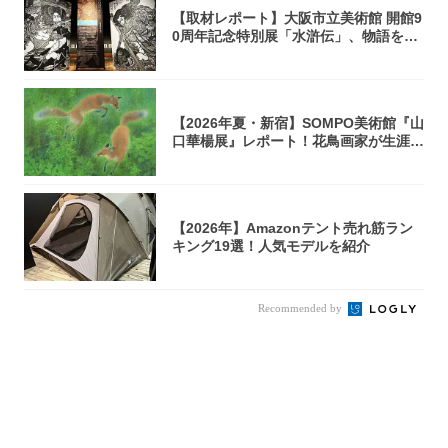
【取材レポート】大阪市立美術館 開館9
0周年記念特別展「水滸伝」、物語を知
らない...
【2026年夏・新宿】SOMPO美術館『山
口華楊展』レポート！花鳥画家が生涯描
き...
【2026年】Amazonテント売れ筋ラン
キング19選！人気モデルを紹介
Recommended by