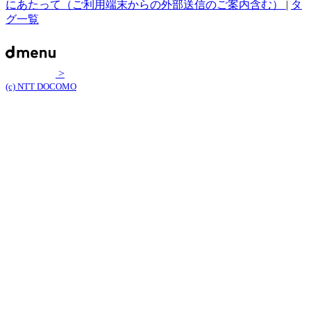
にあたって（ご利用端末からの外部送信のご案内含む）
|
タ
グ一覧
>
(c) NTT DOCOMO