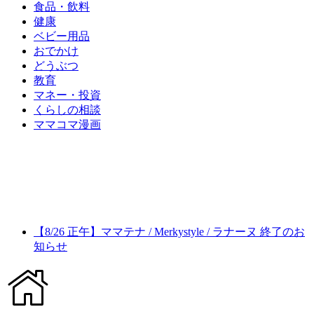
食品・飲料
健康
ベビー用品
おでかけ
どうぶつ
教育
マネー・投資
くらしの相談
ママコマ漫画
【8/26 正午】ママテナ / Merkystyle / ラナーヌ 終了のお
知らせ