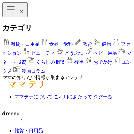
カテゴリ
雑貨・日用品
食品・飲料
教育
健康
ファ
ッション
ビューティ
どうぶつ
ベビー用品
マ
ネー・投資
くらしの相談
行事
おでかけ
エン
タメ
漫画コラム
ママの知りたい情報が集まるアンテナ
ママテナについて
ご利用にあたって
タグ一覧
>
雑貨・日用品