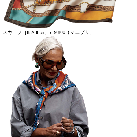
スカーフ［88×88㎝］¥19,800（マニプリ）