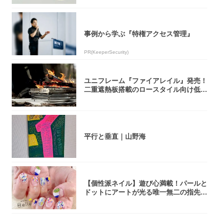
事例から学ぶ『特権アクセス管理』
PR(KeeperSecurity)
ユニフレーム『ファイアレイル』発売！
二重遮熱板搭載のロースタイル向け低型
焚き火台
平行と垂直｜山野海
【個性派ネイル】遊び心満載！パールと
ドットにアートが光る唯一無二の指先が
完成！