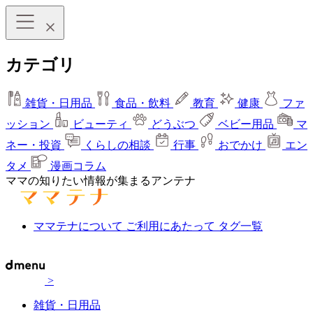
カテゴリ
雑貨・日用品
食品・飲料
教育
健康
ファ
ッション
ビューティ
どうぶつ
ベビー用品
マ
ネー・投資
くらしの相談
行事
おでかけ
エン
タメ
漫画コラム
ママの知りたい情報が集まるアンテナ
ママテナについて
ご利用にあたって
タグ一覧
>
雑貨・日用品