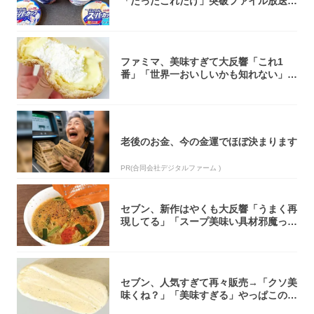
「たったこれだけ」突破ファイル放送で
大注目！...
ファミマ、美味すぎて大反響「これ1
番」「世界一おいしいかも知れない」
「飲めそう」
老後のお金、今の金運でほぼ決まります
PR(合同会社デジタルファーム )
セブン、新作はやくも大反響「うまく再
現してる」「スープ美味い具材邪魔って
くらい美...
セブン、人気すぎて再々販売→「クソ美
味くね？」「美味すぎる」やっぱこのク
オリティ...