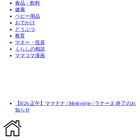
食品・飲料
健康
ベビー用品
おでかけ
どうぶつ
教育
マネー・投資
くらしの相談
ママコマ漫画
【8/26 正午】ママテナ / Merkystyle / ラナーヌ 終了のお
知らせ