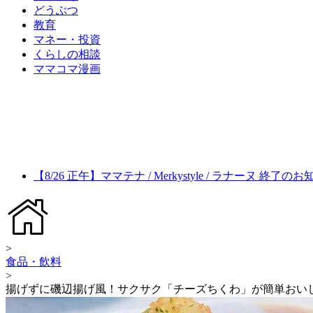
どうぶつ
教育
マネー・投資
くらしの相談
ママコマ漫画
【8/26 正午】ママテナ / Merkystyle / ラナーヌ 終了の
>
食品・飲料
>
揚げずに磯辺揚げ風！サクサク「チーズちくわ」が簡単おい