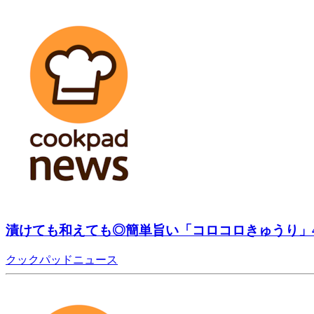
漬けても和えても◎簡単旨い「コロコロきゅうり」
クックパッドニュース