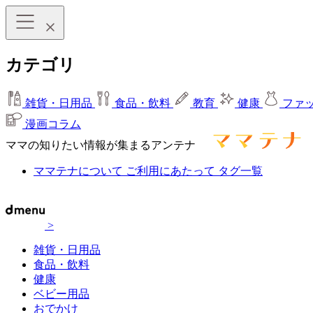
カテゴリ
雑貨・日用品
食品・飲料
教育
健康
ファ
漫画コラム
ママの知りたい情報が集まるアンテナ
ママテナについて
ご利用にあたって
タグ一覧
>
雑貨・日用品
食品・飲料
健康
ベビー用品
おでかけ