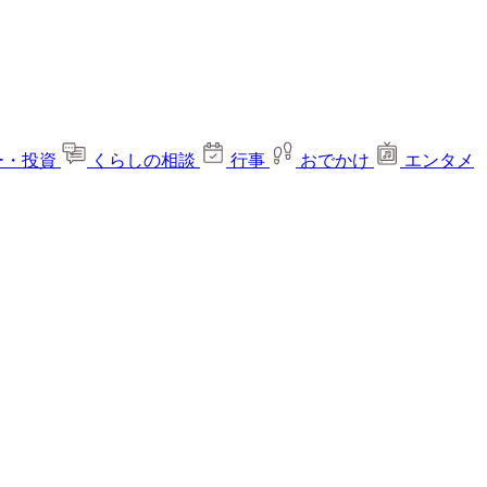
ー・投資
くらしの相談
行事
おでかけ
エンタメ