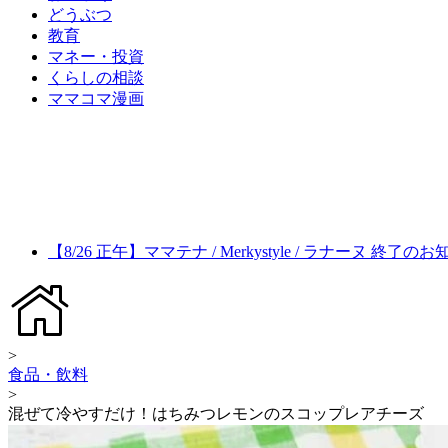
どうぶつ
教育
マネー・投資
くらしの相談
ママコマ漫画
【8/26 正午】ママテナ / Merkystyle / ラナーヌ 終了の
>
食品・飲料
>
混ぜて冷やすだけ！はちみつレモンのスコップレアチーズ