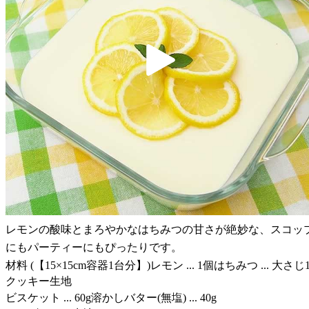
レモンの酸味とまろやかなはちみつの甘さが絶妙な、スコッ
にもパーティーにもぴったりです。
材料 (【15×15cm容器1台分】)レモン ... 1個はちみつ ... 大さじ
クッキー生地
ビスケット ... 60g溶かしバター(無塩) ... 40g