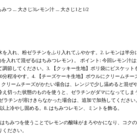
はちみつ ... 大さじ3レモン汁 ... 大さじ1と1/2
水を入れ、粉ゼラチンをふり入れてふやかす。2. レモンは半分
)を入れて混ぜる(はちみつレモン) 。 ポイント: 今回レモン汁
調節してください。3. 【クッキー生地】ポリ袋にビスケッ
0分程冷やす。4. 【チーズケーキ生地】ボウルにクリームチ
: クリームチーズがかたい場合は、レンジで少し温めると混ぜ
。冷え切った状態のものを使うと、ゼラチンがダマになってしまう
ト: ゼラチンが溶けきらなかった場合は、追加で加熱してください。
以上冷やし固める。8. はちみつレモン、ミントを飾る。
すが、はちみつを使うことでレモンの酸味がまろやかになり、コ
りください。