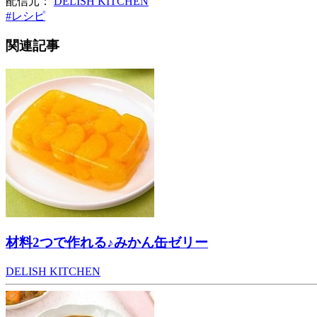
配信元：
DELISH KITCHEN
#
レシピ
関連記事
材料2つで作れる♪みかん缶ゼリー
DELISH KITCHEN