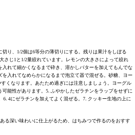
に切り、1/2個は6等分の薄切りにする。残りは果汁をしぼる
は大さじ1と1/2量絞れています。レモンの大きさによって絞れ
トを入れて細かくなるまで砕き、溶かしバターを加えてもんでな
ーズを入れてなめらかになるまで泡立て器で混ぜる。砂糖、ヨー
やすくなります。あたため過ぎには注意しましょう。ヨーグル
可能性があります。5. ふやかしたゼラチンをラップをせずに
6. 4にゼラチンを加えてよく混ぜる。7. クッキー生地の上に
クのある深い味わいに仕上がるため、はちみつで作るのをおすす