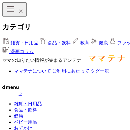
カテゴリ
雑貨・日用品
食品・飲料
教育
健康
ファ
漫画コラム
ママの知りたい情報が集まるアンテナ
ママテナについて
ご利用にあたって
タグ一覧
>
雑貨・日用品
食品・飲料
健康
ベビー用品
おでかけ