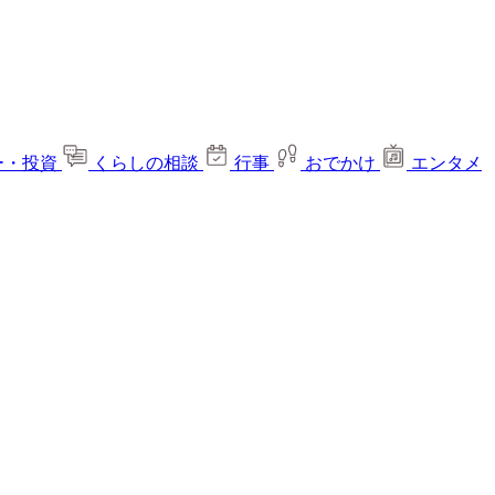
ー・投資
くらしの相談
行事
おでかけ
エンタメ