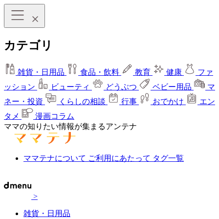
カテゴリ
雑貨・日用品
食品・飲料
教育
健康
ファ
ッション
ビューティ
どうぶつ
ベビー用品
マ
ネー・投資
くらしの相談
行事
おでかけ
エン
タメ
漫画コラム
ママの知りたい情報が集まるアンテナ
ママテナについて
ご利用にあたって
タグ一覧
>
雑貨・日用品