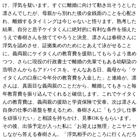
け、浮気を疑います。すぐに離婚に向けて動き出そうとした
凛さんでしたが、母親から別れた後の金銭面のことを心配さ
れ、離婚するタイミングは今じゃないと悟ります。熟考した
結果、自分と息子ケイタくんに絶対的に有利な条件を揃えた
うえで春樹さんを捨ててやろうと決意、凛さんは春樹さんに
浮気を認めさせ、証拠集めのためにとあえて泳がせること
に。義両親にケイタくんの教育費を援助してもらうよう進め
つつ、さらに現役の行政書士で離婚の先輩でもある幼馴染の
浩明さんからもアドバイスを。そんなある日、義母から「ケ
イタくんの口座に今年分の教育費を入金した」と連絡が。凛
さんは、真面目な義両親のことだから、離婚してもきっと毎
年教育費を振り込んでくれると確信します。これでケイタく
んの教育費は、義両親の援助と学資保険で安泰。次は凛さん
自身の仕事の基盤を整えるため、春樹さんに「もう少し仕事
を頑張りたい」と相談を持ちかけ、見事OKをもらいます。
その後、出張予定が入った私に「お迎えは無理」とニヤニヤ
しながら答える春樹さん。「浮気相手のところに行くんだろ