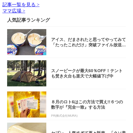
記事一覧を見る >
ママ広場 >
人気記事ランキング
アイス、だまされたと思ってやってみて
「たったこれだけ」突破ファイル放送で
大注目！...
スノーピークが最大60％OFF！テント
も焚き火台も楽天で大幅値下げ中
８月のロト6はこの方法で買え!!６つの
数字が『完全一致』する方法
PR(株式会社MURA)
セブン、人気すぎて再々販売→「クソ美