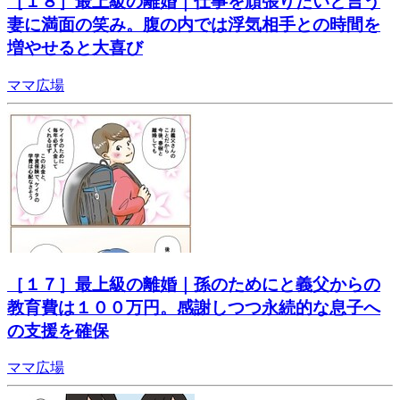
［１８］最上級の離婚｜仕事を頑張りたいと言う
妻に満面の笑み。腹の内では浮気相手との時間を
増やせると大喜び
ママ広場
［１７］最上級の離婚｜孫のためにと義父からの
教育費は１００万円。感謝しつつ永続的な息子へ
の支援を確保
ママ広場