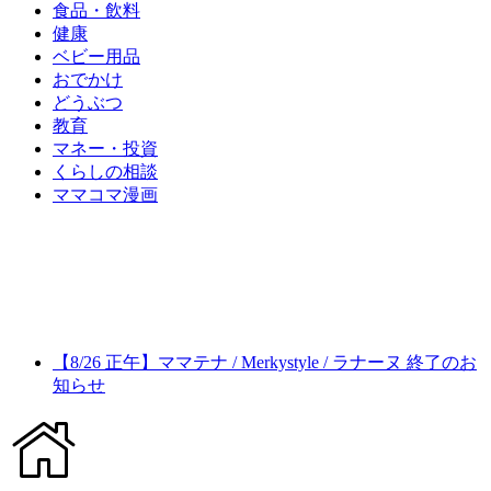
食品・飲料
健康
ベビー用品
おでかけ
どうぶつ
教育
マネー・投資
くらしの相談
ママコマ漫画
【8/26 正午】ママテナ / Merkystyle / ラナーヌ 終了のお
知らせ