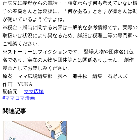
た矢先に義母からの電話・・相変わらず何も考えていない様
子の春樹さんとは裏腹に、「何かある」とさすが凛さんは勘
が働いているようですよね。
※税金・贈与に関する内容は一般的な参考情報です。実際の
取扱いは状況により異なるため、詳細は税理士等の専門家へ
ご相談ください。
※ストーリーはフィクションです。 登場人物や団体名は仮
名であり、実在の人物や団体等とは関係ありません。 創作
漫画としてお楽しみください。
原案：ママ広場編集部 脚本：船井秋 編集：石野スズ
作画：YUKA
配信元：
ママ広場
#
ママコマ漫画
関連記事