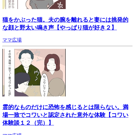
猫をかぶった猫。夫の腕を離れると妻には挑発的
な顔と野太い鳴き声【やっぱり猫が好き２】
ママ広場
霊的なものだけに恐怖を感じるとは限らない。満
場一致でコワいと認定された意外な体験【コワい
体験談１２（完）】