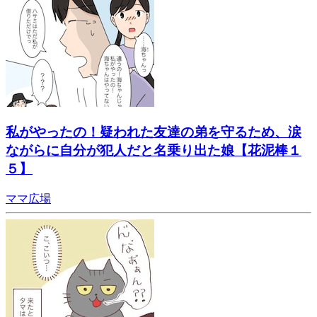
私がやったの！疑われた友達の弟を守るため、涙
ながらに自分が犯人だと名乗り出た娘【花泥棒１
５】
ママ広場