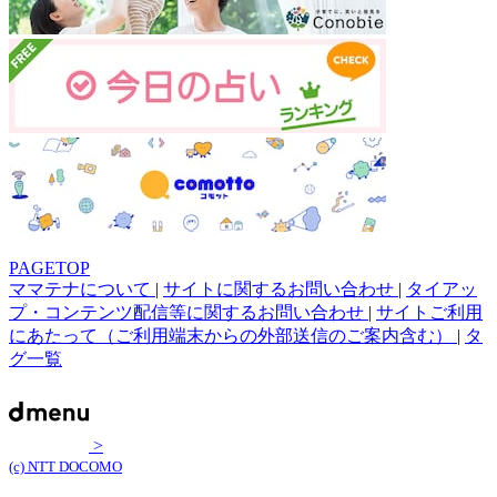
PAGETOP
ママテナについて
|
サイトに関するお問い合わせ
|
タイアッ
プ・コンテンツ配信等に関するお問い合わせ
|
サイトご利用
にあたって（ご利用端末からの外部送信のご案内含む）
|
タ
グ一覧
>
(c) NTT DOCOMO