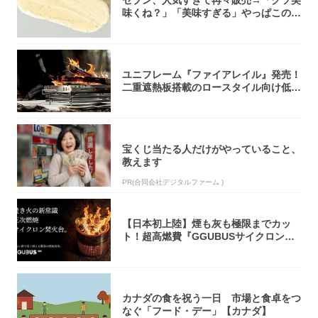
味くね？」「美味すぎる」やっぱこのク
オリティ...
ユニフレーム『ファイアレイル』発売！
二重遮熱板搭載のロースタイル向け低型
焚き火台
宝くじ当たる人だけがやっていること、
教えます
PR(合同会社デジタルファーム )
【日本初上陸】煙も灰も極限までカッ
ト！超高燃費『GGUBUSサイクロン焚
火台』が...
カナダの食を祝う一日 市場と食卓をつ
なぐ「フード・デー」【カナダ】