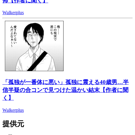
怖【作者に聞く】
Walkerplus
「孤独が一番体に悪い」孤独に震える40歳男…半
信半疑の合コンで見つけた温かい結末【作者に聞
く】
Walkerplus
提供元