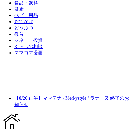
食品・飲料
健康
ベビー用品
おでかけ
どうぶつ
教育
マネー・投資
くらしの相談
ママコマ漫画
【8/26 正午】ママテナ / Merkystyle / ラナーヌ 終了のお
知らせ