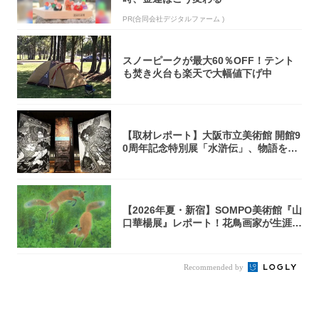
PR(合同会社デジタルファーム )
スノーピークが最大60％OFF！テント
も焚き火台も楽天で大幅値下げ中
【取材レポート】大阪市立美術館 開館9
0周年記念特別展「水滸伝」、物語を知
らない...
【2026年夏・新宿】SOMPO美術館『山
口華楊展』レポート！花鳥画家が生涯描
き...
Recommended by