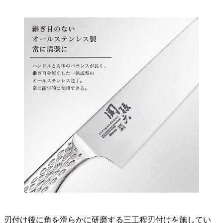
刃付け後に角を滑らかに研磨する三工程刃付けを施してい