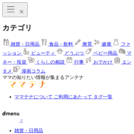
カテゴリ
雑貨・日用品
食品・飲料
教育
健康
ファ
ッション
ビューティ
どうぶつ
ベビー用品
マ
ネー・投資
くらしの相談
行事
おでかけ
エン
タメ
漫画コラム
ママの知りたい情報が集まるアンテナ
ママテナについて
ご利用にあたって
タグ一覧
>
雑貨・日用品