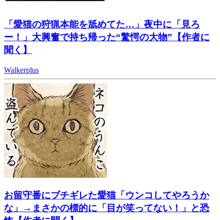
「愛猫の狩猟本能を舐めてた…」夜中に「見ろ
ー！」大興奮で持ち帰った“驚愕の大物”【作者に
聞く】
Walkerplus
お留守番にブチギレた愛猫「ウンコしてやろうか
な」→まさかの標的に「目が笑ってない！」と恐