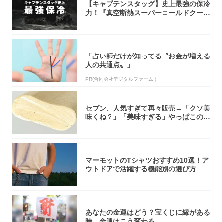
【キャプテンスタッグ】史上最強の保冷
力！『真空断熱スーパーコールドクーラ
ーボック...
「占い師だけが知ってる〝お金が増える
人の共通点〟」
PR(合同会社デジタルファーム )
セブン、人気すぎて再々販売→「クソ美
味くね？」「美味すぎる」やっぱこのク
オリティ...
マーモットのTシャツおすすめ10選！ア
ウトドアで活躍する機能別の選び方
あなたの金運はどう？宝くじに縁がある
時、金運はこう変わる