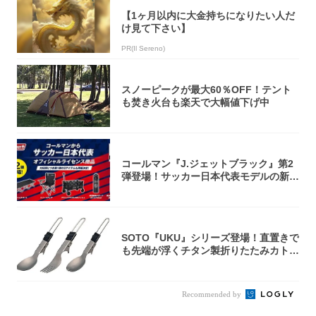
【1ヶ月以内に大金持ちになりたい人だ
け見て下さい】
PR(Il Sereno)
スノーピークが最大60％OFF！テント
も焚き火台も楽天で大幅値下げ中
コールマン『J.ジェットブラック』第2
弾登場！サッカー日本代表モデルの新作
5アイ...
SOTO『UKU』シリーズ登場！直置きで
も先端が浮くチタン製折りたたみカトラ
リー
Recommended by