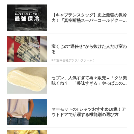
【キャプテンスタッグ】史上最強の保冷
力！『真空断熱スーパーコールドクーラ
ーボック...
宝くじの“運任せ”から抜けた人だけ変わ
る
PR(合同会社デジタルファーム )
セブン、人気すぎて再々販売→「クソ美
味くね？」「美味すぎる」やっぱこのク
オリティ...
マーモットのTシャツおすすめ10選！ア
ウトドアで活躍する機能別の選び方