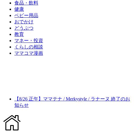
食品・飲料
健康
ベビー用品
おでかけ
どうぶつ
教育
マネー・投資
くらしの相談
ママコマ漫画
【8/26 正午】ママテナ / Merkystyle / ラナーヌ 終了のお
知らせ