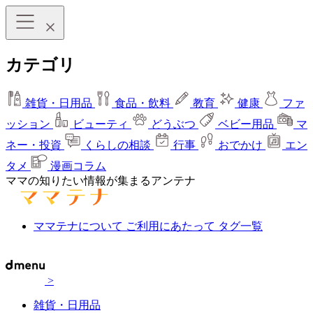
カテゴリ
雑貨・日用品
食品・飲料
教育
健康
ファ
ッション
ビューティ
どうぶつ
ベビー用品
マ
ネー・投資
くらしの相談
行事
おでかけ
エン
タメ
漫画コラム
ママの知りたい情報が集まるアンテナ
ママテナについて
ご利用にあたって
タグ一覧
>
雑貨・日用品